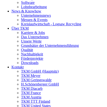
Software
Lohnbearbeitung
News & Knowhow
Unternehmensnews
Messen & Events
Kreislaufwirtschaft - Logsaw Recycling
Über TKM
Karriere & Jobs
Das Unternehmen
Unsere Werte
Grundsätze der Unternehmensführung
Qualität
Nachhaltigkeit
Förderprojekte
Downloads
Kontakt
TKM GmbH (Hauptsitz)
TKM Meyer
TKM Geringswalde
H.Schönenberger GmbH
TKM Diacarb
TKM France
TKM Austria
TKM TTT Finland
TKM United States