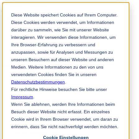
Solution Finder
Diese Website speichert Cookies auf Ihrem Computer.
Diese Cookies werden verwendet, um Informationen
darüber zu sammeln, wie Sie mit unserer Website
interagieren. Wir verwenden diese Informationen, um
Ihre Browser-Erfahrung zu verbessern und
anzupassen, sowie für Analysen und Messungen zu
Mitarbeiterportal
unseren Besuchern auf dieser Website und anderen
de
Medien. Weitere Informationen zu den von uns
verwendeten Cookies finden Sie in unseren
Datenschutzbestimmungen
.
+49 2191 969 255
Für rechtliche Hinweise besuchen Sie bitte unser
Impressum
.
Wenn Sie ablehnen, werden Ihre Informationen beim
TKM GmbH
Besuch dieser Website nicht erfasst. Ein einzelnes
Vertrieb Metallindustrie
Cookie wird in Ihrem Browser verwendet, um daran zu
In der Fleute 18
erinnern, dass Sie nicht nachverfolgt werden möchten.
42897 Remscheid
metal@tkmgroup.com
Cookie Einstellungen