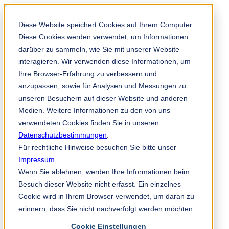
Solution Finder
Diese Website speichert Cookies auf Ihrem Computer.
Diese Cookies werden verwendet, um Informationen
darüber zu sammeln, wie Sie mit unserer Website
interagieren. Wir verwenden diese Informationen, um
Ihre Browser-Erfahrung zu verbessern und
anzupassen, sowie für Analysen und Messungen zu
Mitarbeiterportal
unseren Besuchern auf dieser Website und anderen
de
Medien. Weitere Informationen zu den von uns
verwendeten Cookies finden Sie in unseren
Datenschutzbestimmungen
.
+49 171 75 30 68 2
Für rechtliche Hinweise besuchen Sie bitte unser
+49 4532 400 0
Impressum
.
Wenn Sie ablehnen, werden Ihre Informationen beim
Besuch dieser Website nicht erfasst. Ein einzelnes
TKM Meyer GmbH
Cookie wird in Ihrem Browser verwendet, um daran zu
Heinrich-Hertz-Str. 17
erinnern, dass Sie nicht nachverfolgt werden möchten.
22941 Bargteheide
info@tkmmeyer.com
Cookie Einstellungen
FSchauer@tkmmeyer.com