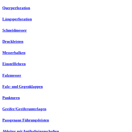
Querperforation
Längsperforation
Schneidmesser
Druckleisten
Messerbalken
Einstelllehren
Falzmesser
Falz- und Gegenklappen
Punkturen
Greifer/Greiferunterlagen
Passgenaue Führungsleisten
Ableiter mit Antihafteigenschaften