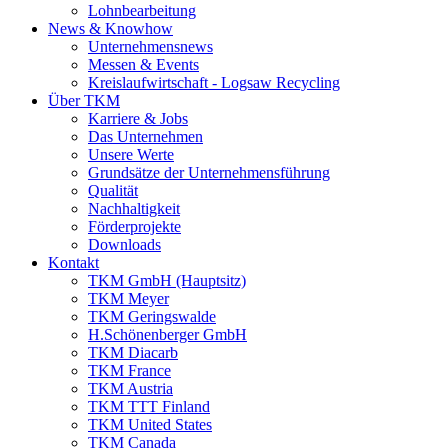
Lohnbearbeitung
News & Knowhow
Unternehmensnews
Messen & Events
Kreislaufwirtschaft - Logsaw Recycling
Über TKM
Karriere & Jobs
Das Unternehmen
Unsere Werte
Grundsätze der Unternehmensführung
Qualität
Nachhaltigkeit
Förderprojekte
Downloads
Kontakt
TKM GmbH (Hauptsitz)
TKM Meyer
TKM Geringswalde
H.Schönenberger GmbH
TKM Diacarb
TKM France
TKM Austria
TKM TTT Finland
TKM United States
TKM Canada