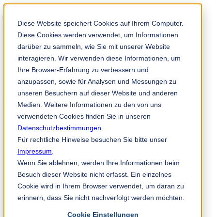
Solution Finder
Diese Website speichert Cookies auf Ihrem Computer.
Diese Cookies werden verwendet, um Informationen
darüber zu sammeln, wie Sie mit unserer Website
interagieren. Wir verwenden diese Informationen, um
Ihre Browser-Erfahrung zu verbessern und
anzupassen, sowie für Analysen und Messungen zu
Mitarbeiterportal
unseren Besuchern auf dieser Website und anderen
de
Medien. Weitere Informationen zu den von uns
verwendeten Cookies finden Sie in unseren
Datenschutzbestimmungen
.
+31 (0) 10 45 999 45
Für rechtliche Hinweise besuchen Sie bitte unser
Impressum
.
Wenn Sie ablehnen, werden Ihre Informationen beim
TKM Diacarb B.V.
Besuch dieser Website nicht erfasst. Ein einzelnes
Hoofdweg 50
Cookie wird in Ihrem Browser verwendet, um daran zu
2908 LC Capelle a/d Ijssel, Niederlande
erinnern, dass Sie nicht nachverfolgt werden möchten.
info@tkmdiacarb.com
Cookie Einstellungen