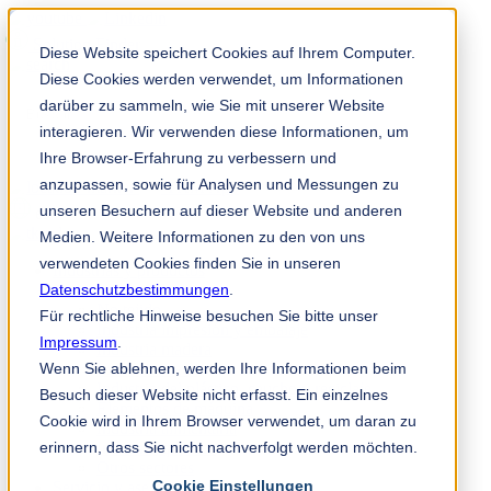
Solution Finder
Diese Website speichert Cookies auf Ihrem Computer.
Diese Cookies werden verwendet, um Informationen
darüber zu sammeln, wie Sie mit unserer Website
interagieren. Wir verwenden diese Informationen, um
Ihre Browser-Erfahrung zu verbessern und
anzupassen, sowie für Analysen und Messungen zu
TKM App
unseren Besuchern auf dieser Website und anderen
es
Medien. Weitere Informationen zu den von uns
verwendeten Cookies finden Sie in unseren
Industrias y productos
Datenschutzbestimmungen
Industria papelera
.
No tejido
Für rechtliche Hinweise besuchen Sie bitte unser
Industria impresión y embalaje
Impressum
.
Industria madera
Wenn Sie ablehnen, werden Ihre Informationen beim
Industria metal
Industria del plástico, caucho y reciclaje
Besuch dieser Website nicht erfasst. Ein einzelnes
Elementos de máquina
Cookie wird in Ihrem Browser verwendet, um daran zu
Industria alimentaria
erinnern, dass Sie nicht nachverfolgt werden möchten.
Industria química
Otros sectores
Cookie Einstellungen
Servicio y asesoramiento