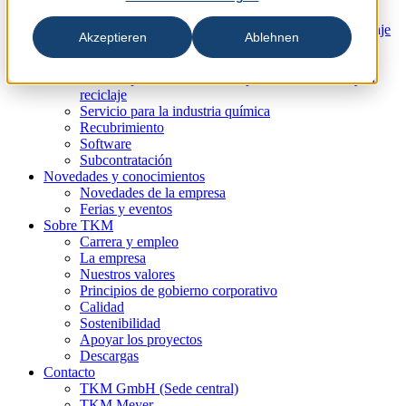
Servicio para la industria papelera
Servicio para la industria de la impresión y el embalaje
Akzeptieren
Ablehnen
Servicio para la industria maderera
Servicio para la industria del metal
Servicio para la industria del plástico, el caucho y el
reciclaje
Servicio para la industria química
Recubrimiento
Software
Subcontratación
Novedades y conocimientos
Novedades de la empresa
Ferias y eventos
Sobre TKM
Carrera y empleo
La empresa
Nuestros valores
Principios de gobierno corporativo
Calidad
Sostenibilidad
Apoyar los proyectos
Descargas
Contacto
TKM GmbH (Sede central)
TKM Meyer