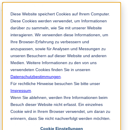
Solution Finder
Diese Website speichert Cookies auf Ihrem Computer.
Diese Cookies werden verwendet, um Informationen
darüber zu sammeln, wie Sie mit unserer Website
interagieren. Wir verwenden diese Informationen, um
Ihre Browser-Erfahrung zu verbessern und
anzupassen, sowie für Analysen und Messungen zu
TKM App
unseren Besuchern auf dieser Website und anderen
es
Medien. Weitere Informationen zu den von uns
verwendeten Cookies finden Sie in unseren
Datenschutzbestimmungen
.
+49 2191 969 0
Für rechtliche Hinweise besuchen Sie bitte unser
Impressum
.
Wenn Sie ablehnen, werden Ihre Informationen beim
TKM GmbH
Besuch dieser Website nicht erfasst. Ein einzelnes
In der Fleute 18
Cookie wird in Ihrem Browser verwendet, um daran zu
42897 Remscheid
erinnern, dass Sie nicht nachverfolgt werden möchten.
Alemania
info@tkmgroup.com
Cookie Einstellungen