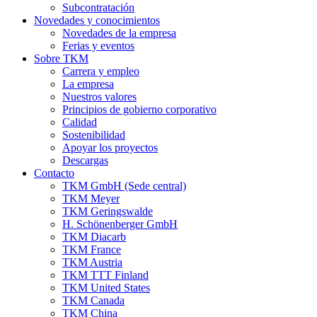
Subcontratación
Novedades y conocimientos
Novedades de la empresa
Ferias y eventos
Sobre TKM
Carrera y empleo
La empresa
Nuestros valores
Principios de gobierno corporativo
Calidad
Sostenibilidad
Apoyar los proyectos
Descargas
Contacto
TKM GmbH (Sede central)
TKM Meyer
TKM Geringswalde
H. Schönenberger GmbH
TKM Diacarb
TKM France
TKM Austria
TKM TTT Finland
TKM United States
TKM Canada
TKM China