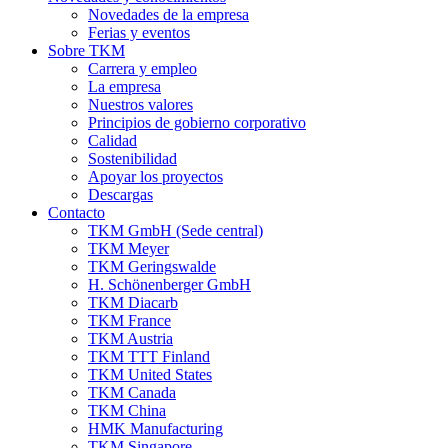
Novedades de la empresa
Ferias y eventos
Sobre TKM
Carrera y empleo
La empresa
Nuestros valores
Principios de gobierno corporativo
Calidad
Sostenibilidad
Apoyar los proyectos
Descargas
Contacto
TKM GmbH (Sede central)
TKM Meyer
TKM Geringswalde
H. Schönenberger GmbH
TKM Diacarb
TKM France
TKM Austria
TKM TTT Finland
TKM United States
TKM Canada
TKM China
HMK Manufacturing
TKM Singapore