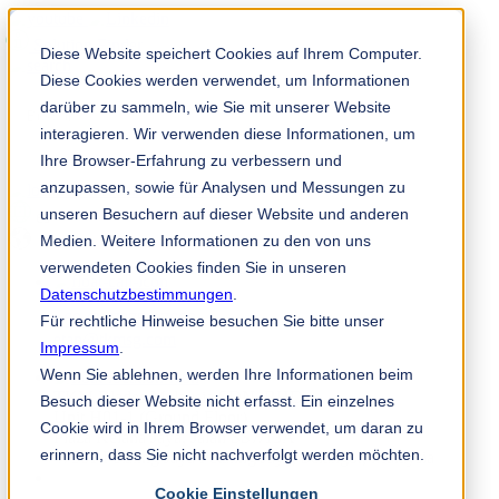
Solution Finder
Diese Website speichert Cookies auf Ihrem Computer.
Diese Cookies werden verwendet, um Informationen
darüber zu sammeln, wie Sie mit unserer Website
interagieren. Wir verwenden diese Informationen, um
Ihre Browser-Erfahrung zu verbessern und
anzupassen, sowie für Analysen und Messungen zu
TKM App
unseren Besuchern auf dieser Website und anderen
es
Medien. Weitere Informationen zu den von uns
verwendeten Cookies finden Sie in unseren
Datenschutzbestimmungen
.
+60 (3) 7875 - 7669
Für rechtliche Hinweise besuchen Sie bitte unser
etan@tkmsg.com
Impressum
.
Wenn Sie ablehnen, werden Ihre Informationen beim
TKM Blades Malaysia SDN. BHD
Besuch dieser Website nicht erfasst. Ein einzelnes
Unit H01-1 (Ground Floor)
Cookie wird in Ihrem Browser verwendet, um daran zu
Plaza Kelana Jaya, Jalan SS7/13A
erinnern, dass Sie nicht nachverfolgt werden möchten.
47301 Petaling Jaya Petaling Jaya, Selangor, Malaysia
Cookie Einstellungen