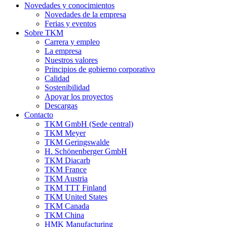
Novedades y conocimientos
Novedades de la empresa
Ferias y eventos
Sobre TKM
Carrera y empleo
La empresa
Nuestros valores
Principios de gobierno corporativo
Calidad
Sostenibilidad
Apoyar los proyectos
Descargas
Contacto
TKM GmbH (Sede central)
TKM Meyer
TKM Geringswalde
H. Schönenberger GmbH
TKM Diacarb
TKM France
TKM Austria
TKM TTT Finland
TKM United States
TKM Canada
TKM China
HMK Manufacturing