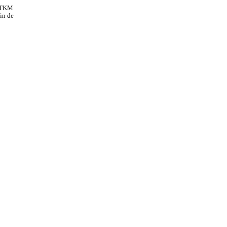
e TKM
in de