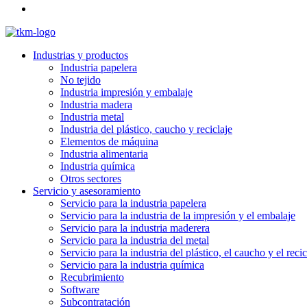
Industrias y productos
Industria papelera
No tejido
Industria impresión y embalaje
Industria madera
Industria metal
Industria del plástico, caucho y reciclaje
Elementos de máquina
Industria alimentaria
Industria química
Otros sectores
Servicio y asesoramiento
Servicio para la industria papelera
Servicio para la industria de la impresión y el embalaje
Servicio para la industria maderera
Servicio para la industria del metal
Servicio para la industria del plástico, el caucho y el recic
Servicio para la industria química
Recubrimiento
Software
Subcontratación