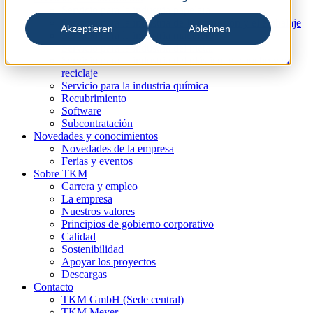
Servicio para la industria papelera
Servicio para la industria de la impresión y el embalaje
Akzeptieren
Ablehnen
Servicio para la industria maderera
Servicio para la industria del metal
Servicio para la industria del plástico, el caucho y el
reciclaje
Servicio para la industria química
Recubrimiento
Software
Subcontratación
Novedades y conocimientos
Novedades de la empresa
Ferias y eventos
Sobre TKM
Carrera y empleo
La empresa
Nuestros valores
Principios de gobierno corporativo
Calidad
Sostenibilidad
Apoyar los proyectos
Descargas
Contacto
TKM GmbH (Sede central)
TKM Meyer