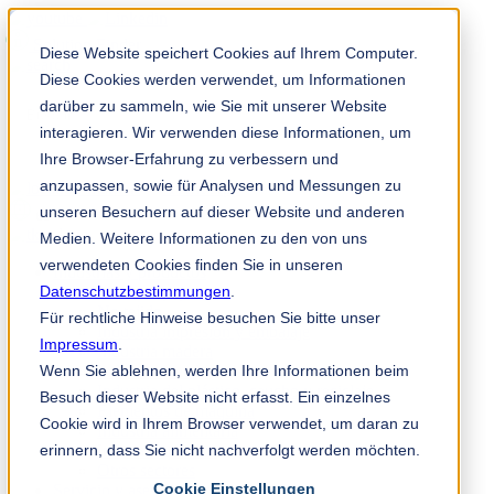
Solution Finder
Diese Website speichert Cookies auf Ihrem Computer.
Diese Cookies werden verwendet, um Informationen
darüber zu sammeln, wie Sie mit unserer Website
interagieren. Wir verwenden diese Informationen, um
Ihre Browser-Erfahrung zu verbessern und
anzupassen, sowie für Analysen und Messungen zu
TKM App
unseren Besuchern auf dieser Website und anderen
es
Medien. Weitere Informationen zu den von uns
verwendeten Cookies finden Sie in unseren
Industrias y productos
Datenschutzbestimmungen
Industria papelera
.
No tejido
Für rechtliche Hinweise besuchen Sie bitte unser
Industria impresión y embalaje
Impressum
.
Industria madera
Wenn Sie ablehnen, werden Ihre Informationen beim
Industria metal
Industria del plástico, caucho y reciclaje
Besuch dieser Website nicht erfasst. Ein einzelnes
Elementos de máquina
Cookie wird in Ihrem Browser verwendet, um daran zu
Industria alimentaria
erinnern, dass Sie nicht nachverfolgt werden möchten.
Industria química
Otros sectores
Cookie Einstellungen
Servicio y asesoramiento