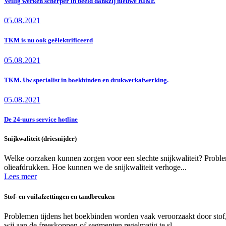
Veilig werken scherper in beeld dankzij nieuwe RI&E
05.08.2021
TKM is nu ook geëlektrificeerd
05.08.2021
TKM. Uw specialist in boekbinden en drukwerkafwerking.
05.08.2021
De 24-uurs service hotline
Snijkwaliteit (driesnijder)
Welke oorzaken kunnen zorgen voor een slechte snijkwaliteit? Problem
olieafdrukken. Hoe kunnen we de snijkwaliteit verhoge...
Lees meer
Stof- en vuilafzettingen en tandbreuken
Problemen tijdens het boekbinden worden vaak veroorzaakt door sto
wij aan de freeskoppen of segmenten regelmatig te sl...