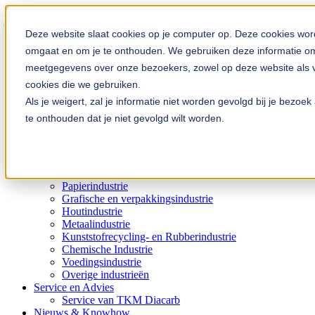
Solution Finder
Deze website slaat cookies op je computer op. Deze cookies wor
omgaat en om je te onthouden. We gebruiken deze informatie om 
meetgegevens over onze bezoekers, zowel op deze website als vi
cookies die we gebruiken.
Als je weigert, zal je informatie niet worden gevolgd bij je bezo
te onthouden dat je niet gevolgd wilt worden.
TKM App
nl
Industrieën & Producten
Papierindustrie
Grafische en verpakkingsindustrie
Houtindustrie
Metaalindustrie
Kunststofrecycling- en Rubberindustrie
Chemische Industrie
Voedingsindustrie
Overige industrieën
Service en Advies
Service van TKM Diacarb
Nieuws & Knowhow