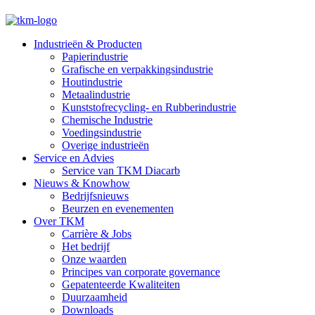
Industrieën & Producten
Papierindustrie
Grafische en verpakkingsindustrie
Houtindustrie
Metaalindustrie
Kunststofrecycling- en Rubberindustrie
Chemische Industrie
Voedingsindustrie
Overige industrieën
Service en Advies
Service van TKM Diacarb
Nieuws & Knowhow
Bedrijfsnieuws
Beurzen en evenementen
Over TKM
Carrière & Jobs
Het bedrijf
Onze waarden
Principes van corporate governance
Gepatenteerde Kwaliteiten
Duurzaamheid
Downloads