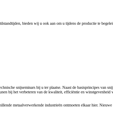
ilstandtijden, bieden wij u ook aan om u tijdens de productie te begele
hnische snijseminars bij u ter plaatse. Naast de basisprincipes van sn
unen bij het verbeteren van de kwaliteit, efficiëntie en winstgevenheid 
chillende metaalverwerkende industrieën ontmoeten elkaar hier. Nieuw