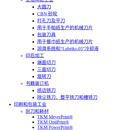
大圆刀
CBN 砂轮
打孔刀及平刀
用于手帕纸生产的机械刀片
包装刀具
用于餐巾纸生产的机械刀片
润滑系统和“Lubriks-05”冷却液
印后加工
端面切刀
三面切刀
旋转刀
书籍装订机
纸边铣刀
除尘铣刀、整平铣刀和槽铣刀
印刷和包装工业
刮刀和耗材
TKM MeyerPrint®
TKM OptiPrint®
TKM PowerPrint®