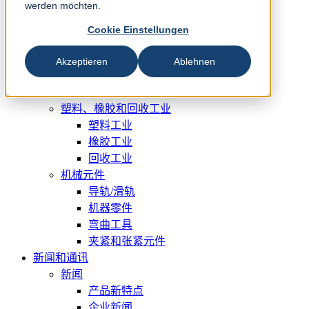
werden möchten.
锯木工业用刀具
单板和胶合板工业用刀片
Cookie Einstellungen
纸浆工业用刀片
板材工业用刀片和易损件
Akzeptieren
Ablehnen
金属工业
横切设备和铁皮剪断设备
塑料、橡胶和回收工业
塑料工业
橡胶工业
回收工业
机械元件
导轨/滑轨
机器零件
弯曲工具
夹紧和张紧元件
新闻和通讯
新闻
产品新特点
企业新闻