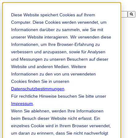
Diese Website speichert Cookies auf Ihrem
这是一个附加了自动建议功能的搜索字段。
没有建议，因为搜索字段为空。
Computer. Diese Cookies werden verwendet, um
Informationen darüber zu sammeln, wie Sie mit
unserer Website interagieren. Wir verwenden diese
Informationen, um Ihre Browser-Erfahrung zu
zh-cn
verbessern und anzupassen, sowie für Analysen
und Messungen zu unseren Besuchern auf dieser
Website und anderen Medien. Weitere
产品
Informationen zu den von uns verwendeten
造纸工业
Cookies finden Sie in unseren
造纸和纸浆工业
Datenschutzbestimmungen
.
生活用纸工业
Für rechtliche Hinweise besuchen Sie bitte unser
印后加工
Impressum
.
书籍装订机
Wenn Sie ablehnen, werden Ihre Informationen
印刷和包装工业
beim Besuch dieser Website nicht erfasst. Ein
刮刀和耗材
einzelnes Cookie wird in Ihrem Browser verwendet,
折页机用刀片和易损件
um daran zu erinnern, dass Sie nicht nachverfolgt
木材工业