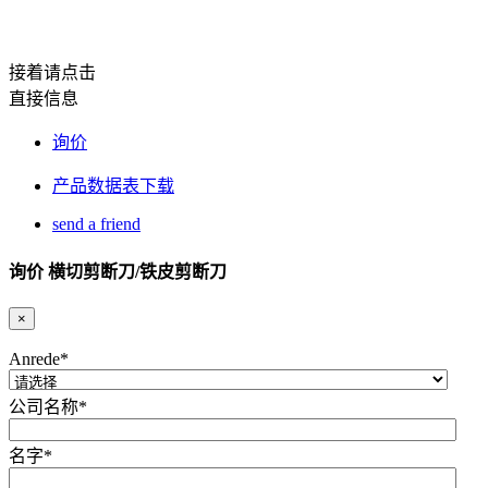
接着请点击
直接信息
询价
产品数据表下载
send a friend
询价 横切剪断刀/铁皮剪断刀
×
Anrede
*
公司名称
*
名字
*