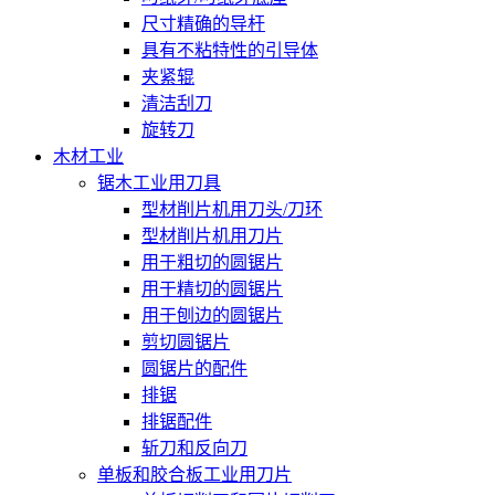
尺寸精确的导杆
具有不粘特性的引导体
夹紧辊
清洁刮刀
旋转刀
木材工业
锯木工业用刀具
型材削片机用刀头/刀环
型材削片机用刀片
用于粗切的圆锯片
用于精切的圆锯片
用于刨边的圆锯片
剪切圆锯片
圆锯片的配件
排锯
排锯配件
斩刀和反向刀
单板和胶合板工业用刀片