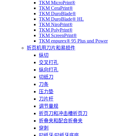
TKM MicroPrint®
TKM CeraPrint®
TKM DuroBlade®
TKM DuroBlade® HL
TKM NiroPrint®
TKM PolyPrint®
TKM ScreenPrint®
TKM enpurex® 95 Plus und Power
折页机用刀片和易损件
纵切
交叉打孔
纵向打孔
切纸刀
刀条
压力垫
刀片杆
调节量规
折页刀和冲击槽折页刀
折叠夹和配合折叠夹
穿刺
叼纸牙/叼纸牙底座