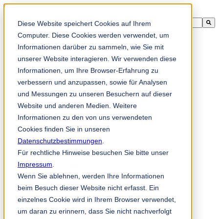
Diese Website speichert Cookies auf Ihrem
这是一个附加了自动建议功能的搜索字段。
没有建议，因为搜索字段为空。
Computer. Diese Cookies werden verwendet, um
Informationen darüber zu sammeln, wie Sie mit
unserer Website interagieren. Wir verwenden diese
Informationen, um Ihre Browser-Erfahrung zu
zh-cn
verbessern und anzupassen, sowie für Analysen
und Messungen zu unseren Besuchern auf dieser
Website und anderen Medien. Weitere
产品
Informationen zu den von uns verwendeten
造纸工业
Cookies finden Sie in unseren
造纸和纸浆工业
Datenschutzbestimmungen
.
生活用纸工业
Für rechtliche Hinweise besuchen Sie bitte unser
印后加工
Impressum
.
书籍装订机
Wenn Sie ablehnen, werden Ihre Informationen
印刷和包装工业
beim Besuch dieser Website nicht erfasst. Ein
刮刀和耗材
einzelnes Cookie wird in Ihrem Browser verwendet,
折页机用刀片和易损件
um daran zu erinnern, dass Sie nicht nachverfolgt
木材工业