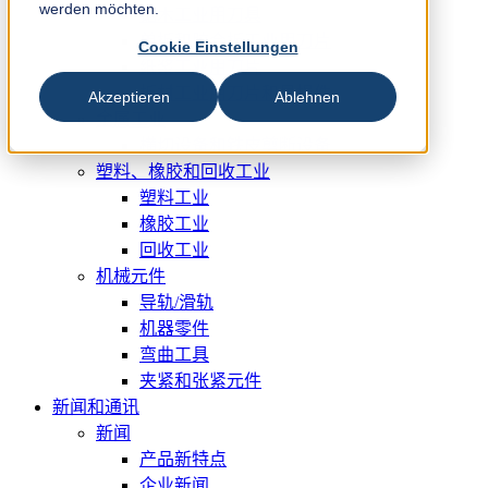
werden möchten.
锯木工业用刀具
单板和胶合板工业用刀片
Cookie Einstellungen
纸浆工业用刀片
板材工业用刀片和易损件
Akzeptieren
Ablehnen
金属工业
横切设备和铁皮剪断设备
塑料、橡胶和回收工业
塑料工业
橡胶工业
回收工业
机械元件
导轨/滑轨
机器零件
弯曲工具
夹紧和张紧元件
新闻和通讯
新闻
产品新特点
企业新闻