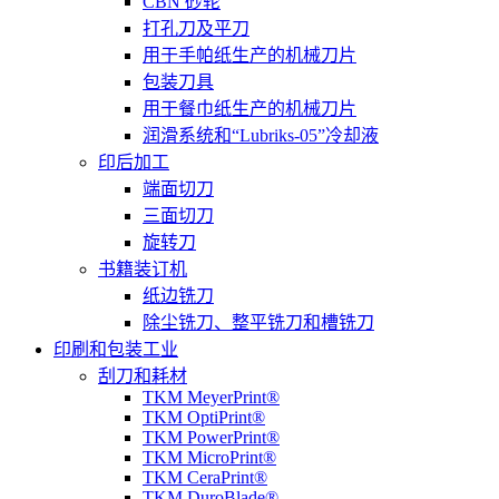
CBN 砂轮
打孔刀及平刀
用于手帕纸生产的机械刀片
包装刀具
用于餐巾纸生产的机械刀片
润滑系统和“Lubriks-05”冷却液
印后加工
端面切刀
三面切刀
旋转刀
书籍装订机
纸边铣刀
除尘铣刀、整平铣刀和槽铣刀
印刷和包装工业
刮刀和耗材
TKM MeyerPrint®
TKM OptiPrint®
TKM PowerPrint®
TKM MicroPrint®
TKM CeraPrint®
TKM DuroBlade®