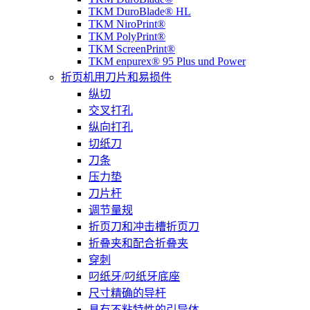
TKM DuroBlade® HL
TKM NiroPrint®
TKM PolyPrint®
TKM ScreenPrint®
TKM enpurex® 95 Plus und Power
折页机用刀片和易损件
纵切
交叉打孔
纵向打孔
切纸刀
刀条
压力垫
刀片杆
调节量规
折页刀和冲击槽折页刀
折叠夹和配合折叠夹
穿刺
叼纸牙/叼纸牙底座
尺寸精确的导杆
具有不粘特性的引导体