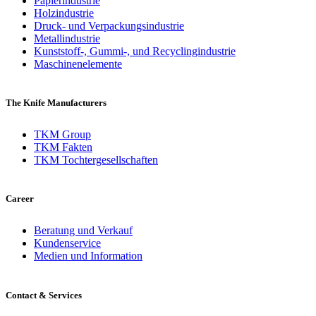
Papierindustrie
Holzindustrie
Druck- und Verpackungsindustrie
Metallindustrie
Kunststoff-, Gummi-, und Recyclingindustrie
Maschinenelemente
The Knife Manufacturers
TKM Group
TKM Fakten
TKM Tochtergesellschaften
Career
Beratung und Verkauf
Kundenservice
Medien und Information
Contact & Services