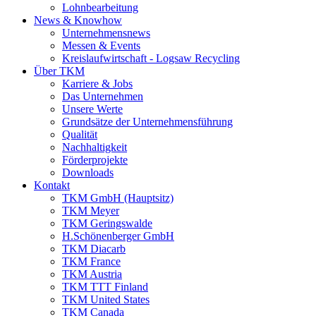
Lohnbearbeitung
News & Knowhow
Unternehmensnews
Messen & Events
Kreislaufwirtschaft - Logsaw Recycling
Über TKM
Karriere & Jobs
Das Unternehmen
Unsere Werte
Grundsätze der Unternehmensführung
Qualität
Nachhaltigkeit
Förderprojekte
Downloads
Kontakt
TKM GmbH (Hauptsitz)
TKM Meyer
TKM Geringswalde
H.Schönenberger GmbH
TKM Diacarb
TKM France
TKM Austria
TKM TTT Finland
TKM United States
TKM Canada