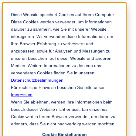
Solution Finder
Diese Website speichert Cookies auf Ihrem Computer.
Diese Cookies werden verwendet, um Informationen
darüber zu sammeln, wie Sie mit unserer Website
interagieren. Wir verwenden diese Informationen, um
Ihre Browser-Erfahrung zu verbessern und
anzupassen, sowie für Analysen und Messungen zu
Mitarbeiterportal
unseren Besuchern auf dieser Website und anderen
de
Medien. Weitere Informationen zu den von uns
verwendeten Cookies finden Sie in unseren
Datenschutzbestimmungen
.
+31 (0) 10 45 999 45
Für rechtliche Hinweise besuchen Sie bitte unser
Impressum
.
Wenn Sie ablehnen, werden Ihre Informationen beim
TKM Diacarb B.V.
Besuch dieser Website nicht erfasst. Ein einzelnes
Hoofdweg 50
Cookie wird in Ihrem Browser verwendet, um daran zu
2908 LC Capelle a/d Ijssel, Niederlande
erinnern, dass Sie nicht nachverfolgt werden möchten.
info@tkmdiacarb.com
Cookie Einstellungen