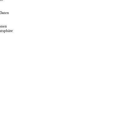
 Daten
ionen
atsphäre