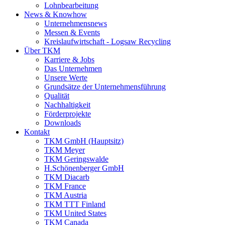
Lohnbearbeitung
News & Knowhow
Unternehmensnews
Messen & Events
Kreislaufwirtschaft - Logsaw Recycling
Über TKM
Karriere & Jobs
Das Unternehmen
Unsere Werte
Grundsätze der Unternehmensführung
Qualität
Nachhaltigkeit
Förderprojekte
Downloads
Kontakt
TKM GmbH (Hauptsitz)
TKM Meyer
TKM Geringswalde
H.Schönenberger GmbH
TKM Diacarb
TKM France
TKM Austria
TKM TTT Finland
TKM United States
TKM Canada