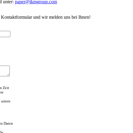
l unter:
paper@tkmgroup.com
e Kontaktformular und wir melden uns bei Ihnen!
n Zeit
ere
e unten
en Daten
nde