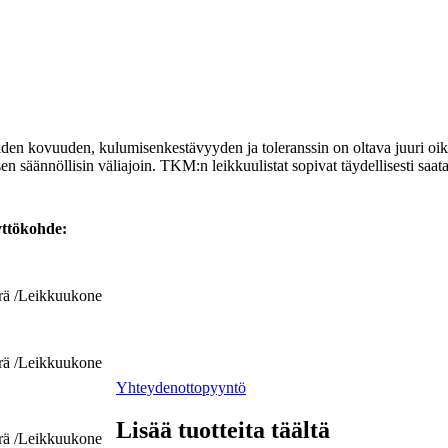
. Niiden kovuuden, kulumisenkestävyyden ja toleranssin on oltava juuri 
 säännöllisin väliajoin. TKM:n leikkuulistat sopivat täydellisesti saata
ttökohde:
erä /Leikkuukone
erä /Leikkuukone
Yhteydenottopyyntö
Lisää tuotteita täältä
erä /Leikkuukone