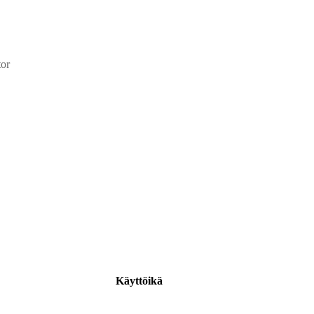
tor
Käyttöikä