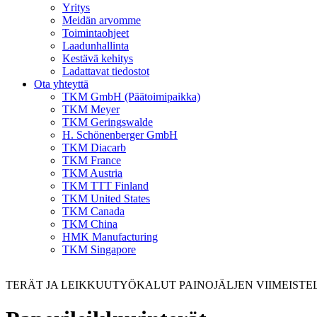
Yritys
Meidän arvomme
Toimintaohjeet
Laadunhallinta
Kestävä kehitys
Ladattavat tiedostot
Ota yhteyttä
TKM GmbH (Päätoimipaikka)
TKM Meyer
TKM Geringswalde
H. Schönenberger GmbH
TKM Diacarb
TKM France
TKM Austria
TKM TTT Finland
TKM United States
TKM Canada
TKM China
HMK Manufacturing
TKM Singapore
TERÄT JA LEIKKUUTYÖKALUT PAINOJÄLJEN VIIMEISTE