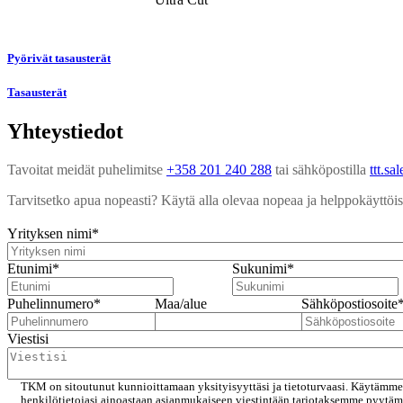
Pyörivät tasausterät
Tasausterät
Yhteystiedot
Tavoitat meidät puhelimitse
+358 201 240 288
tai sähköpostilla
ttt.s
Tarvitsetko apua nopeasti? Käytä alla olevaa nopeaa ja helppokäyttöis
Yrityksen nimi
*
Etunimi
*
Sukunimi
*
Puhelinnumero
*
Maa/alue
Sähköpostiosoite
Viestisi
TKM on sitoutunut kunnioittamaan yksityisyyttäsi ja tietoturvaasi. Käytämme
henkilötietojasi ainoastaan asianmukaiseen viestintään tarjotaksemme pyytäm