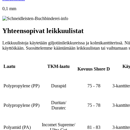
0,1 mm
Yhteensopivat leikkuulistat
Leikkuulistoja käytetään giljotiinileikkureissa ja kolmikanttiterissä
käyttöikään. Suosittelemme kääntämään leikkuulistan tai vaihtamaan sen
Laatu
TKM-laatu
Käy
Kovuus Shore D
Polypropylene (PP)
Durapid
75 - 78
3-kanttit
Duritan/
Polypropylene (PP)
75 - 78
3-kanttit
Duratec
Incomet Supreme/
Polyamid (PA)
81 - 83
3-kanttit
Ultra Cut