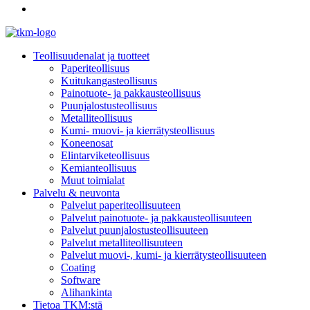
Teollisuudenalat ja tuotteet
Paperiteollisuus
Kuitukangasteollisuus
Painotuote- ja pakkausteollisuus
Puunjalostusteollisuus
Metalliteollisuus
Kumi- muovi- ja kierrätysteollisuus
Koneenosat
Elintarviketeollisuus
Kemianteollisuus
Muut toimialat
Palvelu & neuvonta
Palvelut paperiteollisuuteen
Palvelut painotuote- ja pakkausteollisuuteen
Palvelut puunjalostusteollisuuteen
Palvelut metalliteollisuuteen
Palvelut muovi-, kumi- ja kierrätysteollisuuteen
Coating
Software
Alihankinta
Tietoa TKM:stä