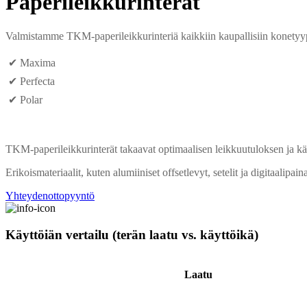
Paperileikkurinterät
Valmistamme TKM-paperileikkurinteriä kaikkiin kaupallisiin konetyy
✔ Maxima
✔ Perfecta
✔ Polar
TKM-paperileikkurinterät takaavat optimaalisen leikkuutuloksen ja kä
Erikoismateriaalit, kuten alumiiniset offsetlevyt, setelit ja digitaalipai
Yhteydenottopyyntö
Käyttöiän vertailu (terän laatu vs. käyttöikä)
Laatu