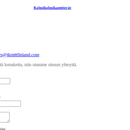
Kolmikolmikanttiterät
ales@tkmtttfinland.com
tä lomaketta, niin otamme sinuun yhteyttä.
*
iäsi