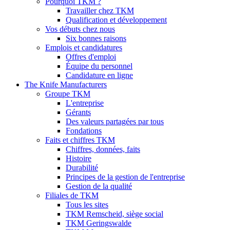
Pourquoi TKM ?
Travailler chez TKM
Qualification et développement
Vos débuts chez nous
Six bonnes raisons
Emplois et candidatures
Offres d'emploi
Équipe du personnel
Candidature en ligne
The Knife Manufacturers
Groupe TKM
L'entreprise
Gérants
Des valeurs partagées par tous
Fondations
Faits et chiffres TKM
Chiffres, données, faits
Histoire
Durabilité
Principes de la gestion de l'entreprise
Gestion de la qualité
Filiales de TKM
Tous les sites
TKM Remscheid, siège social
TKM Geringswalde