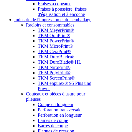
Fraises à copeaux
Fraises à poussière, fraises
d'égalisation et à encoche
Industrie de l'impression et de l'emballage
Racloirs et consommables
TKM MeyerPrint®
TKM OptiPrint®
TKM PowerPrint®
TKM MicroPrint®
TKM CeraPrint®
TKM DuroBlade®
TKM DuroBlade® HL
TKM NiroPrint®
TKM PolyPrint®
TKM ScreenPrint®
TKM enpurex® 95 Plus und
Power
Couteaux et pièces d'usure pour
plieuses
Coupe en longueur
Perforation transversale
Perforation en longueur
Lames de coupe
Barres de coupe
Plaques de pression