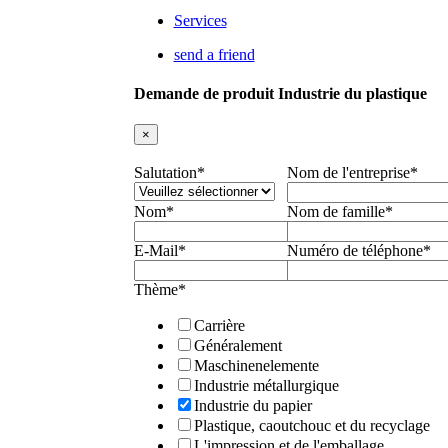
Services
send a friend
Demande de produit Industrie du plastique
×
Salutation
*
Nom de l'entreprise
*
Nom
*
Nom de famille
*
E-Mail
*
Numéro de téléphone
*
Thème
*
Carrière
Généralement
Maschinenelemente
Industrie métallurgique
Industrie du papier
Plastique, caoutchouc et du recyclage
L'impression et de l'emballage