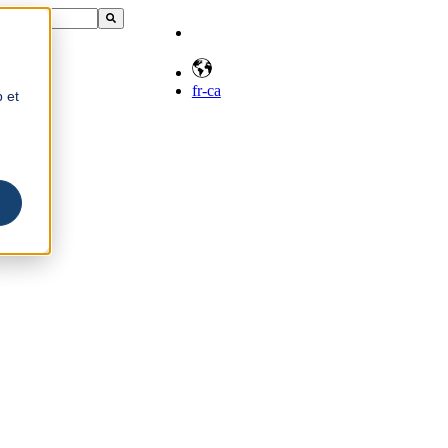
fr-ca
b et