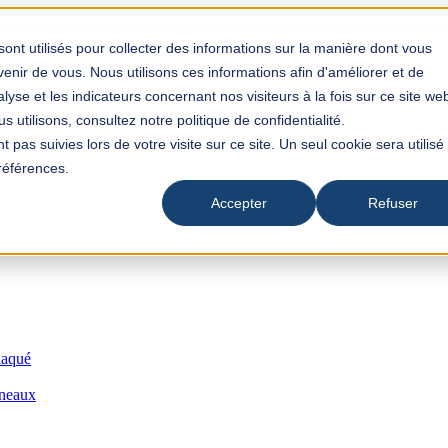
 une fonction de suggestion automatique attachée.
recherche est vide.
sont utilisés pour collecter des informations sur la manière dont vous
nir de vous. Nous utilisons ces informations afin d'améliorer et de
yse et les indicateurs concernant nos visiteurs à la fois sur ce site we
 utilisons, consultez notre politique de confidentialité.
t pas suivies lors de votre visite sur ce site. Un seul cookie sera utilisé
références.
Accepter
Refuser
laqué
nneaux