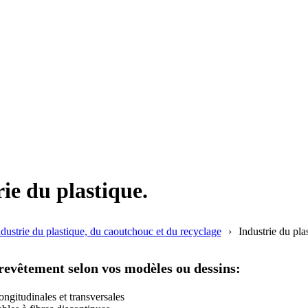
rie du plastique.
ndustrie du plastique, du caoutchouc et du recyclage
Industrie du pla
 revêtement selon vos modèles ou dessins:
longitudinales et transversales