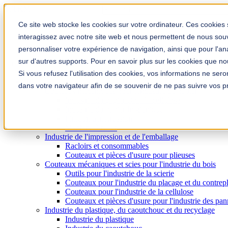
Il s'agit d'un champ de recherche avec
Aucune suggestion, car le champ de 
Ce site web stocke les cookies sur votre ordinateur. Ces cookies 
interagissez avec notre site web et nous permettent de nous souve
personnaliser votre expérience de navigation, ainsi que pour l'anal
sur d'autres supports. Pour en savoir plus sur les cookies que nous
Si vous refusez l'utilisation des cookies, vos informations ne seron
Produits
dans votre navigateur afin de se souvenir de ne pas suivre vos p
Couteaux mécaniques pour l'industrie du papier
Industrie du papier et de la cellulose
Industrie du papier hygiénique
Finition d'impression
Machine à relier
Industrie de l'impression et de l'emballage
Racloirs et consommables
Couteaux et pièces d'usure pour plieuses
Couteaux mécaniques et scies pour l'industrie du bois
Outils pour l'industrie de la scierie
Couteaux pour l'industrie du placage et du contrep
Couteaux pour l'industrie de la cellulose
Couteaux et pièces d'usure pour l'industrie des pa
Industrie du plastique, du caoutchouc et du recyclage
Industrie du plastique