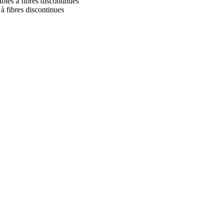
ables à fibres discontinues
à fibres discontinues