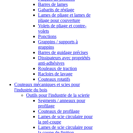
Barres de lames
Gabarits de réglage
Lames de pliage et lames de
pliage pour couverture
Volets de pliage et contre-
volets
Ponctions
Grappins / supports à
grappins
Barres de guidage précises
Dissipateurs avec propriétés
anti-adhésives
Rouleaux de traction
Racloirs de lavage
Couteaux rotatifs
Couteaux mécaniques et scies pour
l'industrie du bois
Outils pour l'industrie de la scierie
Segments / anneaux pour
profilage
Couteaux de profilage
Lames de scie circulaire pour
la pré-coupe
Lames de scie circulaire pour
la coupe de finition