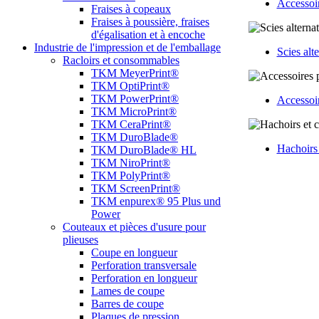
Accessoir
Fraises à copeaux
Fraises à poussière, fraises
d'égalisation et à encoche
Industrie de l'impression et de l'emballage
Scies alt
Racloirs et consommables
TKM MeyerPrint®
TKM OptiPrint®
TKM PowerPrint®
Accessoir
TKM MicroPrint®
TKM CeraPrint®
TKM DuroBlade®
Hachoirs 
TKM DuroBlade® HL
TKM NiroPrint®
TKM PolyPrint®
TKM ScreenPrint®
TKM enpurex® 95 Plus und
Power
Couteaux et pièces d'usure pour
plieuses
Coupe en longueur
Perforation transversale
Perforation en longueur
Lames de coupe
Barres de coupe
Plaques de pression