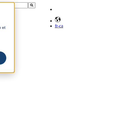
fr-ca
b et