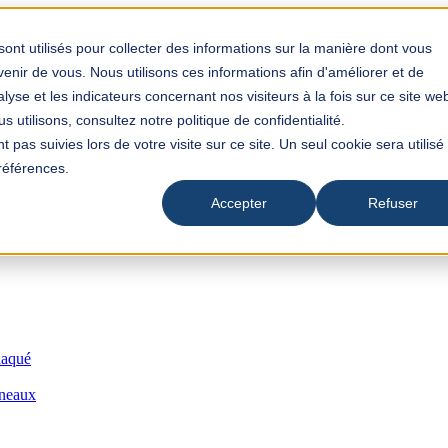
 une fonction de suggestion automatique attachée.
recherche est vide.
sont utilisés pour collecter des informations sur la manière dont vous
nir de vous. Nous utilisons ces informations afin d'améliorer et de
yse et les indicateurs concernant nos visiteurs à la fois sur ce site we
 utilisons, consultez notre politique de confidentialité.
t pas suivies lors de votre visite sur ce site. Un seul cookie sera utilisé
références.
Accepter
Refuser
laqué
nneaux