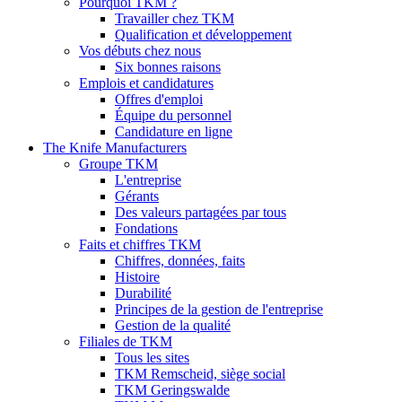
Pourquoi TKM ?
Travailler chez TKM
Qualification et développement
Vos débuts chez nous
Six bonnes raisons
Emplois et candidatures
Offres d'emploi
Équipe du personnel
Candidature en ligne
The Knife Manufacturers
Groupe TKM
L'entreprise
Gérants
Des valeurs partagées par tous
Fondations
Faits et chiffres TKM
Chiffres, données, faits
Histoire
Durabilité
Principes de la gestion de l'entreprise
Gestion de la qualité
Filiales de TKM
Tous les sites
TKM Remscheid, siège social
TKM Geringswalde