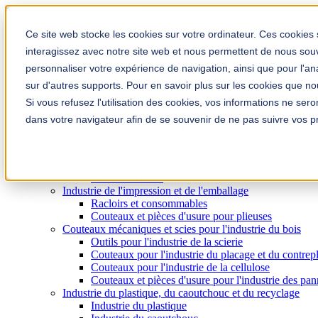
Il s'agit d'un champ de recherche avec
Aucune suggestion, car le champ de 
Ce site web stocke les cookies sur votre ordinateur. Ces cookies 
interagissez avec notre site web et nous permettent de nous souve
personnaliser votre expérience de navigation, ainsi que pour l'anal
sur d'autres supports. Pour en savoir plus sur les cookies que nous
Si vous refusez l'utilisation des cookies, vos informations ne seron
Produits
dans votre navigateur afin de se souvenir de ne pas suivre vos p
Couteaux mécaniques pour l'industrie du papier
Industrie du papier et de la cellulose
Industrie du papier hygiénique
Finition d'impression
Machine à relier
Industrie de l'impression et de l'emballage
Racloirs et consommables
Couteaux et pièces d'usure pour plieuses
Couteaux mécaniques et scies pour l'industrie du bois
Outils pour l'industrie de la scierie
Couteaux pour l'industrie du placage et du contrep
Couteaux pour l'industrie de la cellulose
Couteaux et pièces d'usure pour l'industrie des pa
Industrie du plastique, du caoutchouc et du recyclage
Industrie du plastique