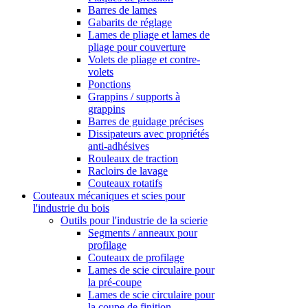
Barres de lames
Gabarits de réglage
Lames de pliage et lames de
pliage pour couverture
Volets de pliage et contre-
volets
Ponctions
Grappins / supports à
grappins
Barres de guidage précises
Dissipateurs avec propriétés
anti-adhésives
Rouleaux de traction
Racloirs de lavage
Couteaux rotatifs
Couteaux mécaniques et scies pour
l'industrie du bois
Outils pour l'industrie de la scierie
Segments / anneaux pour
profilage
Couteaux de profilage
Lames de scie circulaire pour
la pré-coupe
Lames de scie circulaire pour
la coupe de finition