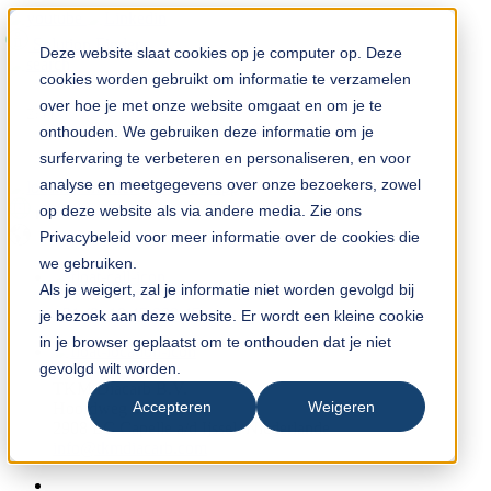
Solution Finder
Deze website slaat cookies op je computer op. Deze
cookies worden gebruikt om informatie te verzamelen
over hoe je met onze website omgaat en om je te
onthouden. We gebruiken deze informatie om je
surfervaring te verbeteren en personaliseren, en voor
analyse en meetgegevens over onze bezoekers, zowel
TKM App
op deze website als via andere media. Zie ons
nl
Privacybeleid voor meer informatie over de cookies die
we gebruiken.
Als je weigert, zal je informatie niet worden gevolgd bij
+31 (0) 10 45 999 45
je bezoek aan deze website. Er wordt een kleine cookie
in je browser geplaatst om te onthouden dat je niet
gevolgd wilt worden.
TKM Diacarb B.V.
Accepteren
Weigeren
Hoofdweg 50
2908 LC Capelle a/d Ijssel, Niederlande
info@tkmdiacarb.com