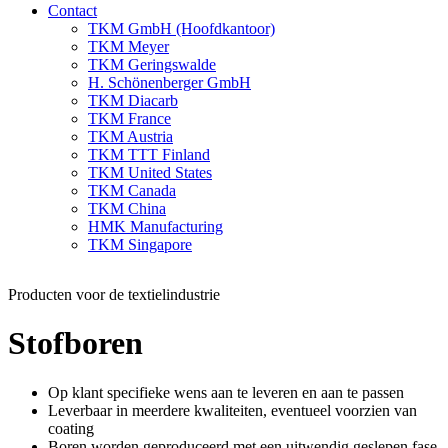
Contact
TKM GmbH (Hoofdkantoor)
TKM Meyer
TKM Geringswalde
H. Schönenberger GmbH
TKM Diacarb
TKM France
TKM Austria
TKM TTT Finland
TKM United States
TKM Canada
TKM China
HMK Manufacturing
TKM Singapore
Producten voor de textielindustrie
Stofboren
Op klant specifieke wens aan te leveren en aan te passen
Leverbaar in meerdere kwaliteiten, eventueel voorzien van
coating
Boren worden geproduceerd met een uitwendig geslepen fase