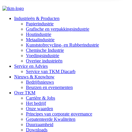
Industrieën & Producten
Papierindustrie
Grafische en verpakkingsindustrie
Houtindustrie
Metaalindustrie
Kunststofrecycling- en Rubberindustrie
Chemische Industrie
Voedingsindustrie
Overige industrieën
Service en Advies
Service van TKM Diacarb
Nieuws & Knowhow
Bedrijfsnieuws
Beurzen en evenementen
Over TKM
Carrière & Jobs
Het bedrijf
Onze waarden
Principes van corporate governance
Gepatenteerde Kwaliteiten
Duurzaamheid
Downloads