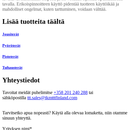
tavalla. Erikoispinnoitteen käyttö pidentää tuotteen käyttöikää ja
mahdolliset ongelmat, kuten tarttuminen, voidaan välttää.
Lisää tuotteita täältä
Jousiterät
Pyöröterät
Pistoterät
Tuftausterät
Yhteystiedot
Tavoitat meidät puhelimitse
+358 201 240 288
tai
sähköpostilla
ttt.sales@tkmtttfinland.com
Tarvitsetko apua nopeasti? Käytä alla olevaa lomaketta, niin otamme
sinuun yhteyttä.
Yrityksen nimi
*