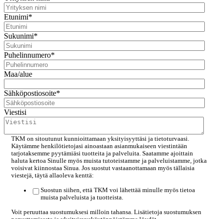
Etunimi
*
Sukunimi
*
Puhelinnumero
*
Maa/alue
Sähköpostiosoite
*
Viestisi
TKM on sitoutunut kunnioittamaan yksityisyyttäsi ja tietoturvaasi.
Käytämme henkilötietojasi ainoastaan asianmukaiseen viestintään
tarjotaksemme pyytämiäsi tuotteita ja palveluita. Saatamme ajoittain
haluta kertoa Sinulle myös muista tutoteistamme ja palveluistamme, jotka
voisivat kiinnostaa Sinua. Jos suostut vastaanottamaan myös tällaisia
viestejä, täytä allaoleva kenttä:
Suostun siihen, että TKM voi lähettää minulle myös tietoa
muista palveluista ja tuotteista.
Voit peruuttaa suostumuksesi milloin tahansa. Lisätietoja suostumuksen