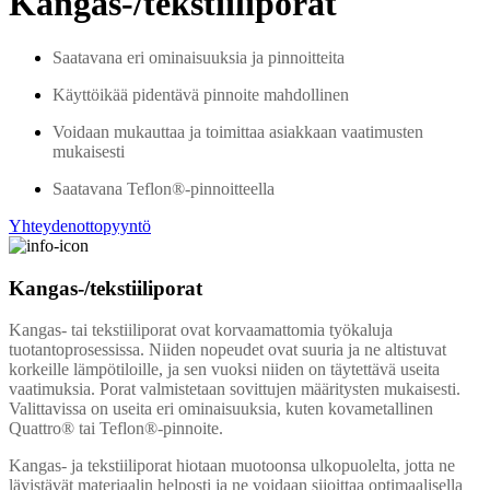
Kangas-/tekstiiliporat
Saatavana eri ominaisuuksia ja pinnoitteita
Käyttöikää pidentävä pinnoite mahdollinen
Voidaan mukauttaa ja toimittaa asiakkaan vaatimusten
mukaisesti
Saatavana Teflon®-pinnoitteella
Yhteydenottopyyntö
Kangas-/tekstiiliporat
Kangas- tai tekstiiliporat ovat korvaamattomia työkaluja
tuotantoprosessissa. Niiden nopeudet ovat suuria ja ne altistuvat
korkeille lämpötiloille, ja sen vuoksi niiden on täytettävä useita
vaatimuksia. Porat valmistetaan sovittujen määritysten mukaisesti.
Valittavissa on useita eri ominaisuuksia, kuten kovametallinen
Quattro® tai Teflon®-pinnoite.
Kangas- ja tekstiiliporat hiotaan muotoonsa ulkopuolelta, jotta ne
lävistävät materiaalin helposti ja ne voidaan sijoittaa optimaalisella