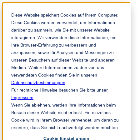
Diese Website speichert Cookies auf Ihrem Computer.
Diese Cookies werden verwendet, um Informationen
darüber zu sammeln, wie Sie mit unserer Website
interagieren. Wir verwenden diese Informationen, um
Ihre Browser-Erfahrung zu verbessern und
anzupassen, sowie für Analysen und Messungen zu
TKM App
unseren Besuchern auf dieser Website und anderen
fi
Medien. Weitere Informationen zu den von uns
verwendeten Cookies finden Sie in unseren
Datenschutzbestimmungen
.
+358 (0) 201 240 288
Für rechtliche Hinweise besuchen Sie bitte unser
Impressum
.
Wenn Sie ablehnen, werden Ihre Informationen beim
TKM TTT Finland Oy
Besuch dieser Website nicht erfasst. Ein einzelnes
Jokiniementie 20,
Cookie wird in Ihrem Browser verwendet, um daran zu
37800 Akaa,
erinnern, dass Sie nicht nachverfolgt werden möchten.
Finland
E-Mail :
ttt.sales@tkmtttfinland.com
Cookie Einstellungen