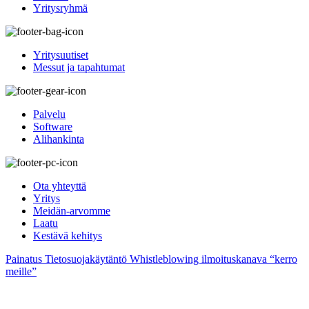
Yritysryhmä
Yritysuutiset
Messut ja tapahtumat
Palvelu
Software
Alihankinta
Ota yhteyttä
Yritys
Meidän-arvomme
Laatu
Kestävä kehitys
Painatus
Tietosuojakäytäntö
Whistleblowing ilmoituskanava “kerro
meille”