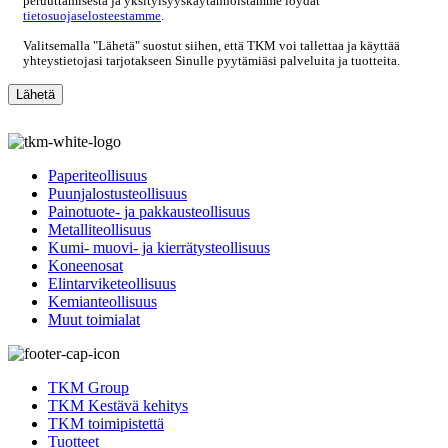
peruuttamisesta ja yksityisyyskäytännöistämme löydät
tietosuojaselosteestamme
.
Valitsemalla "Lähetä" suostut siihen, että TKM voi tallettaa ja käyttää
yhteystietojasi tarjotakseen Sinulle pyytämiäsi palveluita ja tuotteita.
Paperiteollisuus
Puunjalostusteollisuus
Painotuote- ja pakkausteollisuus
Metalliteollisuus
Kumi- muovi- ja kierrätysteollisuus
Koneenosat
Elintarviketeollisuus
Kemianteollisuus
Muut toimialat
TKM Group
TKM Kestävä kehitys
TKM toimipistettä
Tuotteet