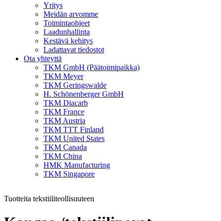
Yritys
Meidän arvomme
Toimintaohjeet
Laadunhallinta
Kestävä kehitys
Ladattavat tiedostot
Ota yhteyttä
TKM GmbH (Päätoimipaikka)
TKM Meyer
TKM Geringswalde
H. Schönenberger GmbH
TKM Diacarb
TKM France
TKM Austria
TKM TTT Finland
TKM United States
TKM Canada
TKM China
HMK Manufacturing
TKM Singapore
Tuotteita tekstiiliteollisuuteen