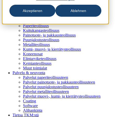
Akzeptieren
Ablehnen
Teollisuudenalat ja tuotteet
Paperiteollisuus
Kuitukangasteollisuus
Painotuote- ja pakkausteollisuus
Puunjalostusteollisuus
Metalliteollisuus
Kumi- muovi- ja kierrätysteollisuus
Koneenosat
Elintarviketeollisuus
Kemianteollisuus
Muut toimialat
Palvelu & neuvonta
Palvelut paperiteollisuuteen
Palvelut painotuote- ja pakkausteollisuuteen
Palvelut puunjalostusteollisuuteen
Palvelut metalliteollisuuteen
Palvelut muovi-, kumi- ja kierrätysteollisuuteen
Coating
Software
Alihankinta
Tietoa TKM:stä