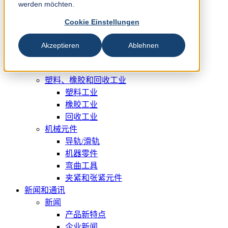
werden möchten.
锯木工业用刀具
单板和胶合板工业用刀片
Cookie Einstellungen
纸浆工业用刀片
板材工业用刀片和易损件
Akzeptieren
Ablehnen
金属工业
横切设备和铁皮剪断设备
塑料、橡胶和回收工业
塑料工业
橡胶工业
回收工业
机械元件
导轨/滑轨
机器零件
弯曲工具
夹紧和张紧元件
新闻和通讯
新闻
产品新特点
企业新闻