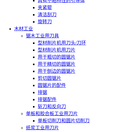
具有不粘特性的引导体
夹紧辊
清洁刮刀
旋转刀
木材工业
锯木工业用刀具
型材削片机用刀头/刀环
型材削片机用刀片
用于粗切的圆锯片
用于精切的圆锯片
用于刨边的圆锯片
剪切圆锯片
圆锯片的配件
排锯
排锯配件
斩刀和反向刀
单板和胶合板工业用刀片
单板切削刀和圆片切削刀
纸浆工业用刀片