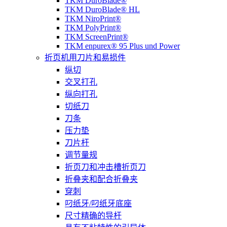
TKM DuroBlade®
TKM DuroBlade® HL
TKM NiroPrint®
TKM PolyPrint®
TKM ScreenPrint®
TKM enpurex® 95 Plus und Power
折页机用刀片和易损件
纵切
交叉打孔
纵向打孔
切纸刀
刀条
压力垫
刀片杆
调节量规
折页刀和冲击槽折页刀
折叠夹和配合折叠夹
穿刺
叼纸牙/叼纸牙底座
尺寸精确的导杆