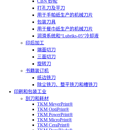
CBN 砂轮
打孔刀及平刀
用于手帕纸生产的机械刀片
包装刀具
用于餐巾纸生产的机械刀片
润滑系统和“Lubriks-05”冷却液
印后加工
端面切刀
三面切刀
旋转刀
书籍装订机
纸边铣刀
除尘铣刀、整平铣刀和槽铣刀
印刷和包装工业
刮刀和耗材
TKM MeyerPrint®
TKM OptiPrint®
TKM PowerPrint®
TKM MicroPrint®
TKM CeraPrint®