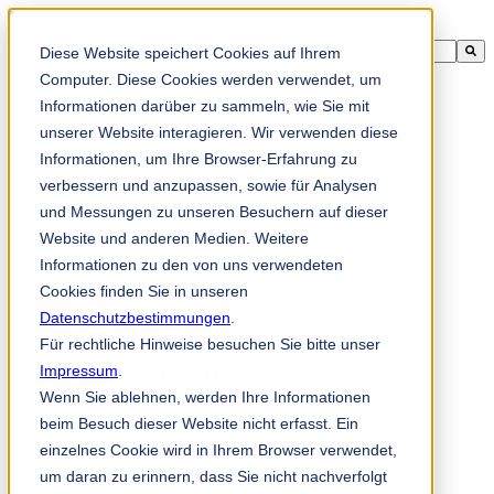
Diese Website speichert Cookies auf Ihrem
这是一个附加了自动建议功能的搜索字段。
没有建议，因为搜索字段为空。
Computer. Diese Cookies werden verwendet, um
Informationen darüber zu sammeln, wie Sie mit
unserer Website interagieren. Wir verwenden diese
Informationen, um Ihre Browser-Erfahrung zu
zh-cn
verbessern und anzupassen, sowie für Analysen
und Messungen zu unseren Besuchern auf dieser
Website und anderen Medien. Weitere
产品
Informationen zu den von uns verwendeten
造纸工业
Cookies finden Sie in unseren
造纸和纸浆工业
Datenschutzbestimmungen
.
生活用纸工业
Für rechtliche Hinweise besuchen Sie bitte unser
印后加工
Impressum
.
书籍装订机
Wenn Sie ablehnen, werden Ihre Informationen
印刷和包装工业
beim Besuch dieser Website nicht erfasst. Ein
刮刀和耗材
einzelnes Cookie wird in Ihrem Browser verwendet,
折页机用刀片和易损件
um daran zu erinnern, dass Sie nicht nachverfolgt
木材工业