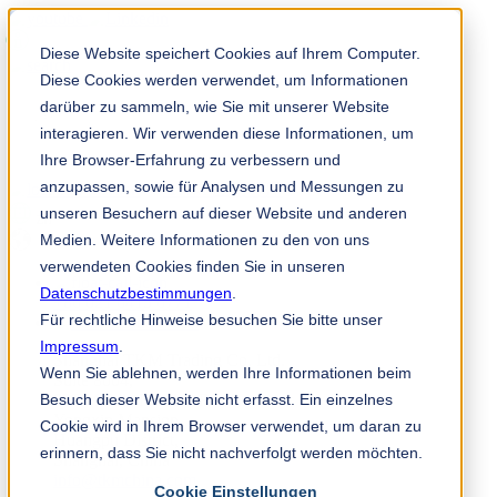
Diese Website speichert Cookies auf Ihrem Computer.
Diese Cookies werden verwendet, um Informationen
darüber zu sammeln, wie Sie mit unserer Website
interagieren. Wir verwenden diese Informationen, um
Ihre Browser-Erfahrung zu verbessern und
anzupassen, sowie für Analysen und Messungen zu
TKM 应用程序
unseren Besuchern auf dieser Website und anderen
zh
Medien. Weitere Informationen zu den von uns
verwendeten Cookies finden Sie in unseren
Datenschutzbestimmungen
.
+86 021 6415 6771
Für rechtliche Hinweise besuchen Sie bitte unser
Impressum
.
Shanghai TKM Trading Co. Ltd.
Wenn Sie ablehnen, werden Ihre Informationen beim
Suite 8004,
Besuch dieser Website nicht erfasst. Ein einzelnes
887 Middle Huaihai Road,
Yongxin Mansion,
Cookie wird in Ihrem Browser verwendet, um daran zu
Huangpu District,
erinnern, dass Sie nicht nachverfolgt werden möchten.
Shanghai, China
info@tkmchina.com
Cookie Einstellungen