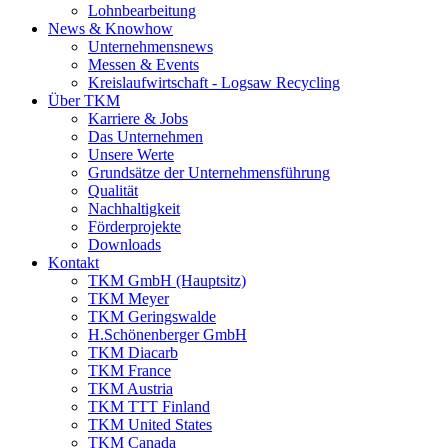
Lohnbearbeitung
News & Knowhow
Unternehmensnews
Messen & Events
Kreislaufwirtschaft - Logsaw Recycling
Über TKM
Karriere & Jobs
Das Unternehmen
Unsere Werte
Grundsätze der Unternehmensführung
Qualität
Nachhaltigkeit
Förderprojekte
Downloads
Kontakt
TKM GmbH (Hauptsitz)
TKM Meyer
TKM Geringswalde
H.Schönenberger GmbH
TKM Diacarb
TKM France
TKM Austria
TKM TTT Finland
TKM United States
TKM Canada