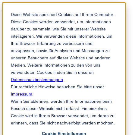
Solution Finder
Diese Website speichert Cookies auf Ihrem Computer.
Diese Cookies werden verwendet, um Informationen
darüber zu sammeln, wie Sie mit unserer Website
interagieren. Wir verwenden diese Informationen, um
Ihre Browser-Erfahrung zu verbessern und
anzupassen, sowie für Analysen und Messungen zu
Mitarbeiterportal
unseren Besuchern auf dieser Website und anderen
de
Medien. Weitere Informationen zu den von uns
verwendeten Cookies finden Sie in unseren
Datenschutzbestimmungen
.
+31 (0) 10 45 999 45
Für rechtliche Hinweise besuchen Sie bitte unser
Impressum
.
Wenn Sie ablehnen, werden Ihre Informationen beim
TKM Diacarb B.V.
Besuch dieser Website nicht erfasst. Ein einzelnes
Hoofdweg 50
Cookie wird in Ihrem Browser verwendet, um daran zu
2908 LC Capelle a/d Ijssel, Niederlande
erinnern, dass Sie nicht nachverfolgt werden möchten.
info@tkmdiacarb.com
Cookie Einstellungen