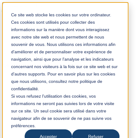
Solution Finder
Ce site web stocke les cookies sur votre ordinateur.
Ces cookies sont utilisés pour collecter des
informations sur la manière dont vous interagissez
avec notre site web et nous permettent de nous
souvenir de vous. Nous utilisons ces informations afin
d'améliorer et de personnaliser votre expérience de
TKM App
navigation, ainsi que pour l'analyse et les indicateurs
fr
concernant nos visiteurs à la fois sur ce site web et sur
d'autres supports. Pour en savoir plus sur les cookies
que nous utilisons, consultez notre politique de
+33 (0) 3 28 35 08 00
confidentialité.
Si vous refusez l'utilisation des cookies, vos
informations ne seront pas suivies lors de votre visite
TKM France
sur ce site. Un seul cookie sera utilisé dans votre
5/8 Avenue Henri Poincaré
navigateur afin de se souvenir de ne pas suivre vos
59910 Bondues
préférences.
France
contact@tkmfrance.com
Accepter
Refuser