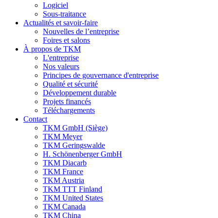
Logiciel
Sous-traitance
Actualités et savoir-faire
Nouvelles de l’entreprise
Foires et salons
À propos de TKM
L'entreprise
Nos valeurs
Principes de gouvernance d'entreprise
Qualité et sécurité
Développement durable
Projets financés
Téléchargements
Contact
TKM GmbH (Siège)
TKM Meyer
TKM Geringswalde
H. Schönenberger GmbH
TKM Diacarb
TKM France
TKM Austria
TKM TTT Finland
TKM United States
TKM Canada
TKM China