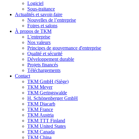
Logiciel
Sous-traitance
Actualités et savoir-faire
Nouvelles de l’entreprise
Foires et salons
À propos de TKM
L'entreprise
Nos valeurs
Principes de gouvernance d'entreprise
Qualité et sécurité
Développement durable
Projets financés
Téléchargements
Contact
TKM GmbH (Siège)
TKM Meyer
TKM Geringswalde
H. Schönenberger GmbH
TKM Diacarb
TKM France
TKM Austria
TKM TTT Finland
TKM United States
TKM Canada
TKM China