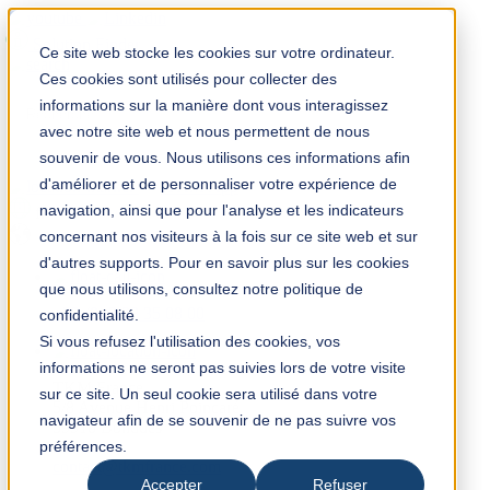
Solution Finder
Ce site web stocke les cookies sur votre ordinateur.
Ces cookies sont utilisés pour collecter des
informations sur la manière dont vous interagissez
avec notre site web et nous permettent de nous
souvenir de vous. Nous utilisons ces informations afin
d'améliorer et de personnaliser votre expérience de
TKM App
navigation, ainsi que pour l'analyse et les indicateurs
fr
concernant nos visiteurs à la fois sur ce site web et sur
d'autres supports. Pour en savoir plus sur les cookies
que nous utilisons, consultez notre politique de
+33 (0) 3 28 35 08 00
confidentialité.
Si vous refusez l'utilisation des cookies, vos
informations ne seront pas suivies lors de votre visite
TKM France
sur ce site. Un seul cookie sera utilisé dans votre
5/8 Avenue Henri Poincaré
navigateur afin de se souvenir de ne pas suivre vos
59910 Bondues
préférences.
France
contact@tkmfrance.com
Accepter
Refuser