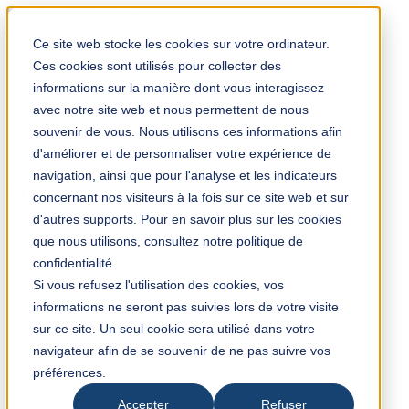
Solution Finder
Ce site web stocke les cookies sur votre ordinateur.
Ces cookies sont utilisés pour collecter des
informations sur la manière dont vous interagissez
avec notre site web et nous permettent de nous
souvenir de vous. Nous utilisons ces informations afin
d'améliorer et de personnaliser votre expérience de
TKM App
navigation, ainsi que pour l'analyse et les indicateurs
fr
concernant nos visiteurs à la fois sur ce site web et sur
d'autres supports. Pour en savoir plus sur les cookies
que nous utilisons, consultez notre politique de
+43 7442 60 10
confidentialité.
info@tkmaustria.com
Si vous refusez l'utilisation des cookies, vos
informations ne seront pas suivies lors de votre visite
TKM Austria GmbH
sur ce site. Un seul cookie sera utilisé dans votre
Waidhofner Str. 11
navigateur afin de se souvenir de ne pas suivre vos
3333 Böhlerwerk
préférences.
Autriche
Accepter
Refuser