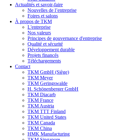
Actualités et savoir-faire
Nouvelles de l’entreprise
Foires et salons
À propos de TKM
L'entreprise
Nos valeurs
Principes de gouvernance d'entreprise
Qualité et sécurité
Développement durable
Projets financés
Téléchargements
Contact
TKM GmbH (Siège)
TKM Meyer
TKM Geringswalde
H. Schönenberger GmbH
TKM Diacarb
TKM France
TKM Austria
TKM TTT Finland
TKM United States
TKM Canada
TKM China
HMK Manufacturing
TKM Singapore