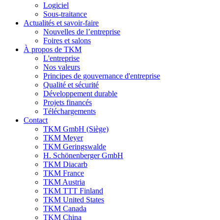
Logiciel
Sous-traitance
Actualités et savoir-faire
Nouvelles de l’entreprise
Foires et salons
À propos de TKM
L'entreprise
Nos valeurs
Principes de gouvernance d'entreprise
Qualité et sécurité
Développement durable
Projets financés
Téléchargements
Contact
TKM GmbH (Siège)
TKM Meyer
TKM Geringswalde
H. Schönenberger GmbH
TKM Diacarb
TKM France
TKM Austria
TKM TTT Finland
TKM United States
TKM Canada
TKM China