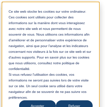
Solution Finder
Ce site web stocke les cookies sur votre ordinateur.
Ces cookies sont utilisés pour collecter des
informations sur la manière dont vous interagissez
avec notre site web et nous permettent de nous
souvenir de vous. Nous utilisons ces informations afin
d'améliorer et de personnaliser votre expérience de
TKM App
navigation, ainsi que pour l'analyse et les indicateurs
fr
concernant nos visiteurs à la fois sur ce site web et sur
d'autres supports. Pour en savoir plus sur les cookies
que nous utilisons, consultez notre politique de
+33 (0) 3 28 35 08 00
confidentialité.
Si vous refusez l'utilisation des cookies, vos
informations ne seront pas suivies lors de votre visite
TKM France
sur ce site. Un seul cookie sera utilisé dans votre
5 Avenue Henri Poincaré
navigateur afin de se souvenir de ne pas suivre vos
59910 Bondues
préférences.
France
contact@tkmfrance.com
Accepter
Refuser