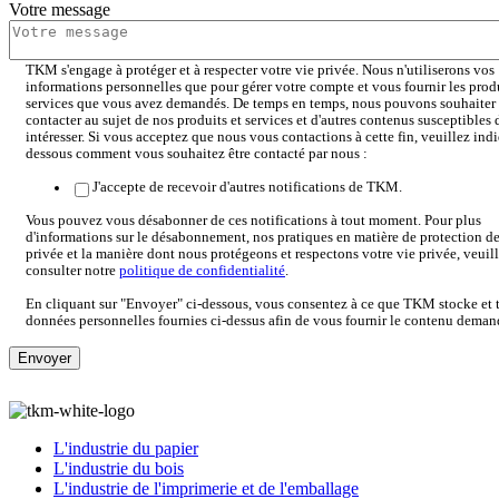
Votre message
TKM s'engage à protéger et à respecter votre vie privée. Nous n'utiliserons vos
informations personnelles que pour gérer votre compte et vous fournir les produ
services que vous avez demandés. De temps en temps, nous pouvons souhaiter
contacter au sujet de nos produits et services et d'autres contenus susceptibles
intéresser. Si vous acceptez que nous vous contactions à cette fin, veuillez indi
dessous comment vous souhaitez être contacté par nous :
J'accepte de recevoir d'autres notifications de TKM.
Vous pouvez vous désabonner de ces notifications à tout moment. Pour plus
d'informations sur le désabonnement, nos pratiques en matière de protection de
privée et la manière dont nous protégeons et respectons votre vie privée, veuil
consulter notre
politique de confidentialité
.
En cliquant sur "Envoyer" ci-dessous, vous consentez à ce que TKM stocke et tr
données personnelles fournies ci-dessus afin de vous fournir le contenu deman
L'industrie du papier
L'industrie du bois
L'industrie de l'imprimerie et de l'emballage