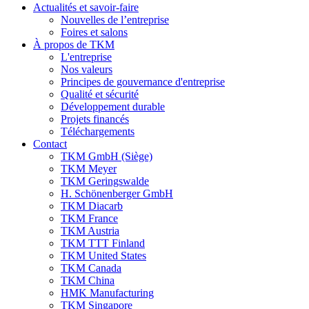
Actualités et savoir-faire
Nouvelles de l’entreprise
Foires et salons
À propos de TKM
L'entreprise
Nos valeurs
Principes de gouvernance d'entreprise
Qualité et sécurité
Développement durable
Projets financés
Téléchargements
Contact
TKM GmbH (Siège)
TKM Meyer
TKM Geringswalde
H. Schönenberger GmbH
TKM Diacarb
TKM France
TKM Austria
TKM TTT Finland
TKM United States
TKM Canada
TKM China
HMK Manufacturing
TKM Singapore