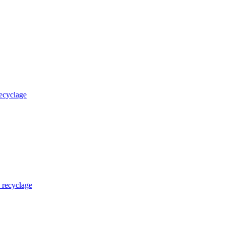
recyclage
u recyclage