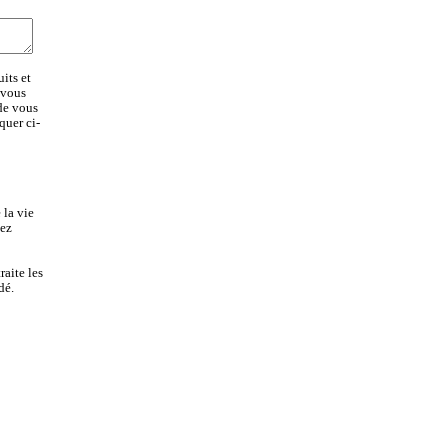
its et
 vous
 de vous
quer ci-
 la vie
lez
aite les
dé.