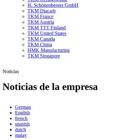
H. Schönenberger GmbH
TKM Diacarb
TKM France
TKM Austria
TKM TTT Finland
TKM United States
TKM Canada
TKM China
HMK Manufacturing
TKM Singapore
Noticias
Noticias de la empresa
German
English
french
spanish
dutch
malay