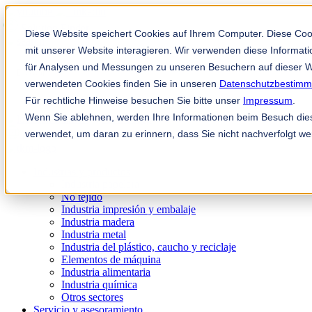
Solution Finder
Diese Website speichert Cookies auf Ihrem Computer. Diese Co
mit unserer Website interagieren. Wir verwenden diese Informa
für Analysen und Messungen zu unseren Besuchern auf dieser W
verwendeten Cookies finden Sie in unseren
Datenschutzbestim
Für rechtliche Hinweise besuchen Sie bitte unser
Impressum
.
Wenn Sie ablehnen, werden Ihre Informationen beim Besuch diese
TKM App
verwendet, um daran zu erinnern, dass Sie nicht nachverfolgt w
es
Industrias y productos
Industria papelera
No tejido
Industria impresión y embalaje
Industria madera
Industria metal
Industria del plástico, caucho y reciclaje
Elementos de máquina
Industria alimentaria
Industria química
Otros sectores
Servicio y asesoramiento