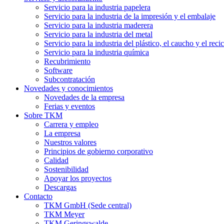
Servicio para la industria papelera
Servicio para la industria de la impresión y el embalaje
Servicio para la industria maderera
Servicio para la industria del metal
Servicio para la industria del plástico, el caucho y el recic
Servicio para la industria química
Recubrimiento
Software
Subcontratación
Novedades y conocimientos
Novedades de la empresa
Ferias y eventos
Sobre TKM
Carrera y empleo
La empresa
Nuestros valores
Principios de gobierno corporativo
Calidad
Sostenibilidad
Apoyar los proyectos
Descargas
Contacto
TKM GmbH (Sede central)
TKM Meyer
TKM Geringswalde