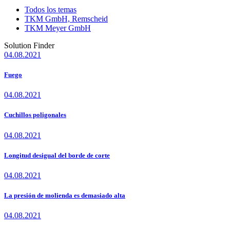
Todos los temas
TKM GmbH, Remscheid
TKM Meyer GmbH
Solution Finder
04.08.2021
Fuego
04.08.2021
Cuchillos poligonales
04.08.2021
Longitud desigual del borde de corte
04.08.2021
La presión de molienda es demasiado alta
04.08.2021