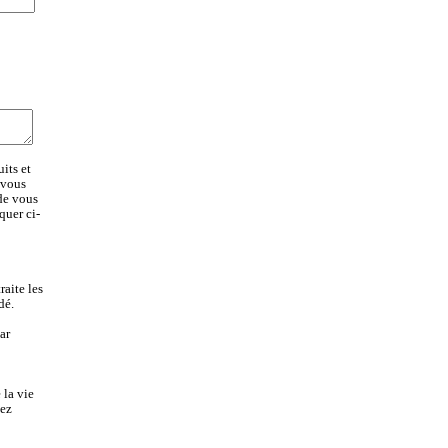
its et
 vous
 de vous
quer ci-
aite les
dé.
ar
 la vie
lez