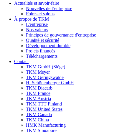
Actualités et savoir-faire
Nouvelles de l’entreprise
Foires et salons
À propos de TKM
L'entreprise
Nos valeurs
Principes de gouvernance d'entreprise
Qualité et sécurité
Développement durable
Projets financés
Téléchargements
Contact
TKM GmbH (Siège)
TKM Meyer
TKM Geringswalde
H. Schönenberger GmbH
TKM Diacarb
TKM France
TKM Austria
TKM TTT Finland
TKM United States
TKM Canada
TKM China
HMK Manufacturing
TKM Singapore