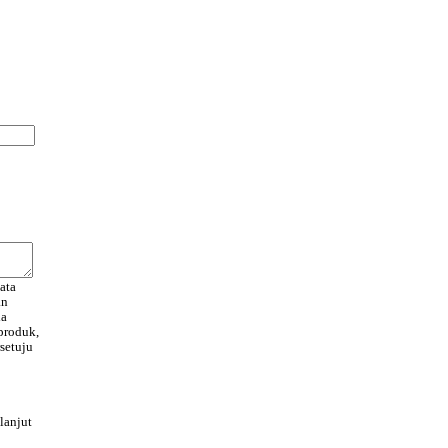
ata
an
da
produk,
setuju
lanjut