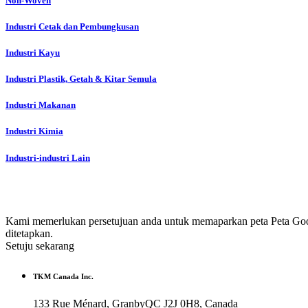
Non-Woven
Industri Cetak dan Pembungkusan
Industri Kayu
Industri Plastik, Getah & Kitar Semula
Industri Makanan
Industri Kimia
Industri-industri Lain
Kami memerlukan persetujuan anda untuk memaparkan peta Peta Goog
ditetapkan.
Setuju sekarang
TKM Canada Inc.
133 Rue Ménard, GranbyQC J2J 0H8, Canada