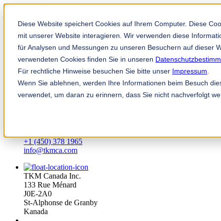
Solution Finder
Diese Website speichert Cookies auf Ihrem Computer. Diese Co
mit unserer Website interagieren. Wir verwenden diese Informa
für Analysen und Messungen zu unseren Besuchern auf dieser W
verwendeten Cookies finden Sie in unseren
Datenschutzbestim
Für rechtliche Hinweise besuchen Sie bitte unser
Impressum
.
Wenn Sie ablehnen, werden Ihre Informationen beim Besuch diese
TKM App
verwendet, um daran zu erinnern, dass Sie nicht nachverfolgt w
ms
+1 (450) 378 1965
info@tkmca.com
TKM Canada Inc.
133 Rue Ménard
J0E-2A0
St-Alphonse de Granby
Kanada