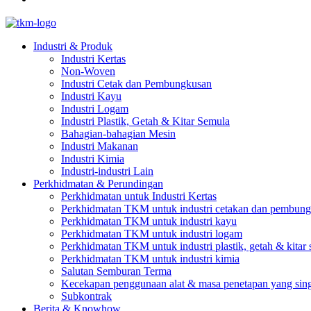
Industri & Produk
Industri Kertas
Non-Woven
Industri Cetak dan Pembungkusan
Industri Kayu
Industri Logam
Industri Plastik, Getah & Kitar Semula
Bahagian-bahagian Mesin
Industri Makanan
Industri Kimia
Industri-industri Lain
Perkhidmatan & Perundingan
Perkhidmatan untuk Industri Kertas
Perkhidmatan TKM untuk industri cetakan dan pembun
Perkhidmatan TKM untuk industri kayu
Perkhidmatan TKM untuk industri logam
Perkhidmatan TKM untuk industri plastik, getah & kitar
Perkhidmatan TKM untuk industri kimia
Salutan Semburan Terma
Kecekapan penggunaan alat & masa penetapan yang sin
Subkontrak
Berita & Knowhow