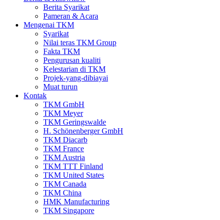
Berita Syarikat
Pameran & Acara
Mengenai TKM
Syarikat
Nilai teras TKM Group
Fakta TKM
Pengurusan kualiti
Kelestarian di TKM
Projek-yang-dibiayai
Muat turun
Kontak
TKM GmbH
TKM Meyer
TKM Geringswalde
H. Schönenberger GmbH
TKM Diacarb
TKM France
TKM Austria
TKM TTT Finland
TKM United States
TKM Canada
TKM China
HMK Manufacturing
TKM Singapore