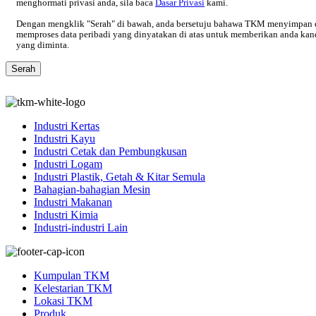
menghormati privasi anda, sila baca
Dasar Privasi
kami.
Dengan mengklik "Serah" di bawah, anda bersetuju bahawa TKM menyimpan 
memproses data peribadi yang dinyatakan di atas untuk memberikan anda ka
yang diminta.
Industri Kertas
Industri Kayu
Industri Cetak dan Pembungkusan
Industri Logam
Industri Plastik, Getah & Kitar Semula
Bahagian-bahagian Mesin
Industri Makanan
Industri Kimia
Industri-industri Lain
Kumpulan TKM
Kelestarian TKM
Lokasi TKM
Produk