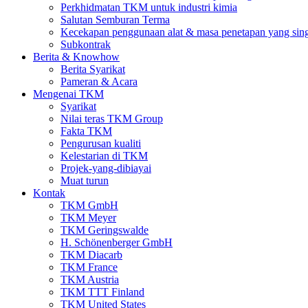
Perkhidmatan TKM untuk industri kimia
Salutan Semburan Terma
Kecekapan penggunaan alat & masa penetapan yang sin
Subkontrak
Berita & Knowhow
Berita Syarikat
Pameran & Acara
Mengenai TKM
Syarikat
Nilai teras TKM Group
Fakta TKM
Pengurusan kualiti
Kelestarian di TKM
Projek-yang-dibiayai
Muat turun
Kontak
TKM GmbH
TKM Meyer
TKM Geringswalde
H. Schönenberger GmbH
TKM Diacarb
TKM France
TKM Austria
TKM TTT Finland
TKM United States