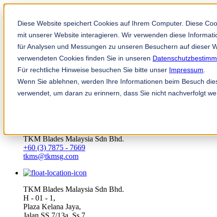
Solution Finder
Diese Website speichert Cookies auf Ihrem Computer. Diese Co
mit unserer Website interagieren. Wir verwenden diese Informa
für Analysen und Messungen zu unseren Besuchern auf dieser W
verwendeten Cookies finden Sie in unseren
Datenschutzbestim
Für rechtliche Hinweise besuchen Sie bitte unser
Impressum
.
Wenn Sie ablehnen, werden Ihre Informationen beim Besuch diese
TKM App
verwendet, um daran zu erinnern, dass Sie nicht nachverfolgt w
ms
TKM Blades Malaysia Sdn Bhd.
+60 (3) 7875 - 7669
tkms@tkmsg.com
TKM Blades Malaysia Sdn Bhd.
H - 01 - 1,
Plaza Kelana Jaya,
Jalan SS 7/13a, Ss 7,