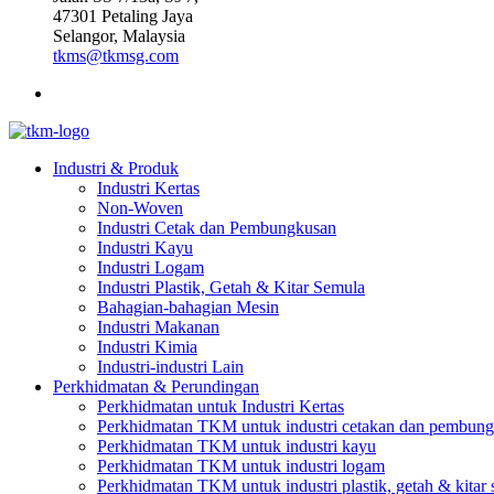
47301 Petaling Jaya
Selangor, Malaysia
tkms@tkmsg.com
Industri & Produk
Industri Kertas
Non-Woven
Industri Cetak dan Pembungkusan
Industri Kayu
Industri Logam
Industri Plastik, Getah & Kitar Semula
Bahagian-bahagian Mesin
Industri Makanan
Industri Kimia
Industri-industri Lain
Perkhidmatan & Perundingan
Perkhidmatan untuk Industri Kertas
Perkhidmatan TKM untuk industri cetakan dan pembun
Perkhidmatan TKM untuk industri kayu
Perkhidmatan TKM untuk industri logam
Perkhidmatan TKM untuk industri plastik, getah & kitar