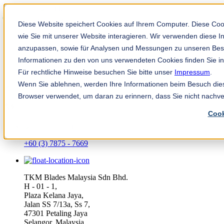
Solution Finder
Diese Website speichert Cookies auf Ihrem Computer. Diese Co
wie Sie mit unserer Website interagieren. Wir verwenden diese 
anzupassen, sowie für Analysen und Messungen zu unseren Bes
Informationen zu den von uns verwendeten Cookies finden Sie i
Für rechtliche Hinweise besuchen Sie bitte unser
Impressum
.
Wenn Sie ablehnen, werden Ihre Informationen beim Besuch dieser
TKM App
Browser verwendet, um daran zu erinnern, dass Sie nicht nachv
ms
Cook
+60 (3) 7875 - 7669
TKM Blades Malaysia Sdn Bhd.
H - 01 - 1,
Plaza Kelana Jaya,
Jalan SS 7/13a, Ss 7,
47301 Petaling Jaya
Selangor, Malaysia