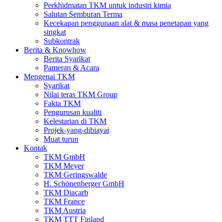
Perkhidmatan TKM untuk industri kimia
Salutan Semburan Terma
Kecekapan penggunaan alat & masa penetapan yang
singkat
Subkontrak
Berita & Knowhow
Berita Syarikat
Pameran & Acara
Mengenai TKM
Syarikat
Nilai teras TKM Group
Fakta TKM
Pengurusan kualiti
Kelestarian di TKM
Projek-yang-dibiayai
Muat turun
Kontak
TKM GmbH
TKM Meyer
TKM Geringswalde
H. Schönenberger GmbH
TKM Diacarb
TKM France
TKM Austria
TKM TTT Finland