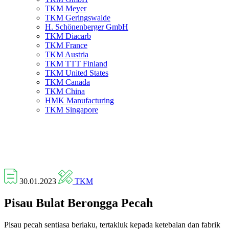
TKM Meyer
TKM Geringswalde
H. Schönenberger GmbH
TKM Diacarb
TKM France
TKM Austria
TKM TTT Finland
TKM United States
TKM Canada
TKM China
HMK Manufacturing
TKM Singapore
30.01.2023
TKM
Pisau Bulat Berongga Pecah
Pisau pecah sentiasa berlaku, tertakluk kepada ketebalan dan fabrik