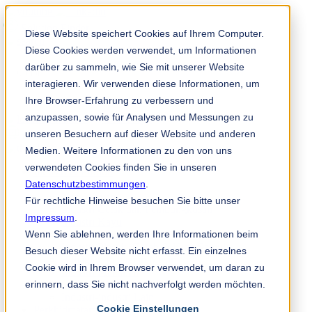
Solution Finder
Diese Website speichert Cookies auf Ihrem Computer.
Diese Cookies werden verwendet, um Informationen
darüber zu sammeln, wie Sie mit unserer Website
interagieren. Wir verwenden diese Informationen, um
Ihre Browser-Erfahrung zu verbessern und
anzupassen, sowie für Analysen und Messungen zu
TKM App
unseren Besuchern auf dieser Website und anderen
ms
Medien. Weitere Informationen zu den von uns
verwendeten Cookies finden Sie in unseren
Industri & Produk
Datenschutzbestimmungen
Industri Kertas
.
Non-Woven
Für rechtliche Hinweise besuchen Sie bitte unser
Industri Cetak dan Pembungkusan
Impressum
.
Industri Kayu
Wenn Sie ablehnen, werden Ihre Informationen beim
Industri Logam
Industri Plastik, Getah & Kitar Semula
Besuch dieser Website nicht erfasst. Ein einzelnes
Bahagian-bahagian Mesin
Cookie wird in Ihrem Browser verwendet, um daran zu
Industri Makanan
erinnern, dass Sie nicht nachverfolgt werden möchten.
Industri Kimia
Industri-industri Lain
Cookie Einstellungen
Perkhidmatan & Perundingan