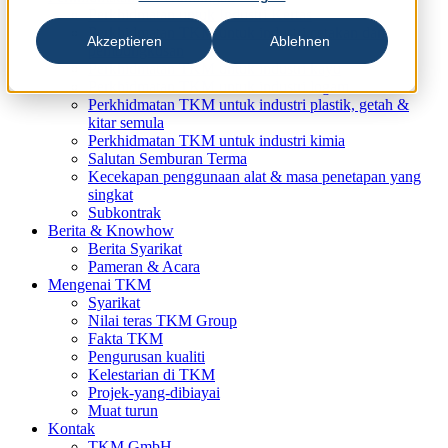
Perkhidmatan untuk Industri Kertas
Perkhidmatan TKM untuk industri cetakan dan
Akzeptieren
Ablehnen
pembungkusan
Perkhidmatan TKM untuk industri kayu
Perkhidmatan TKM untuk industri logam
Perkhidmatan TKM untuk industri plastik, getah &
kitar semula
Perkhidmatan TKM untuk industri kimia
Salutan Semburan Terma
Kecekapan penggunaan alat & masa penetapan yang
singkat
Subkontrak
Berita & Knowhow
Berita Syarikat
Pameran & Acara
Mengenai TKM
Syarikat
Nilai teras TKM Group
Fakta TKM
Pengurusan kualiti
Kelestarian di TKM
Projek-yang-dibiayai
Muat turun
Kontak
TKM GmbH