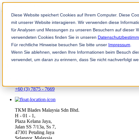
Solution Finder
Diese Website speichert Cookies auf Ihrem Computer. Diese Co
mit unserer Website interagieren. Wir verwenden diese Informa
für Analysen und Messungen zu unseren Besuchern auf dieser W
verwendeten Cookies finden Sie in unseren
Datenschutzbestim
Für rechtliche Hinweise besuchen Sie bitte unser
Impressum
.
Wenn Sie ablehnen, werden Ihre Informationen beim Besuch diese
TKM App
verwendet, um daran zu erinnern, dass Sie nicht nachverfolgt w
ms
+60 (3) 7875 - 7669
TKM Blades Malaysia Sdn Bhd.
H - 01 - 1,
Plaza Kelana Jaya,
Jalan SS 7/13a, Ss 7,
47301 Petaling Jaya
Selangor, Malaysia