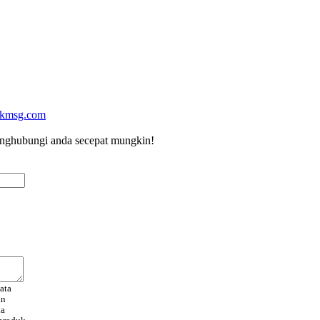
kmsg.com
menghubungi anda secepat mungkin!
ata
an
da