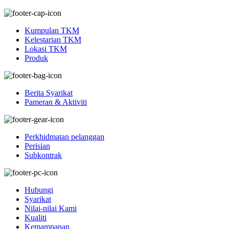
Kumpulan TKM
Kelestarian TKM
Lokasi TKM
Produk
Berita Syarikat
Pameran & Aktiviti
Perkhidmatan pelanggan
Perisian
Subkontrak
Hubungi
Syarikat
Nilai-nilai Kami
Kualiti
Kemampanan