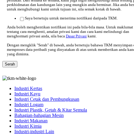
perlukan. Dari semasa ke semasa, kami juga ingin menghubungi anda tentang 
perkhidmatan dan kandungan lain yang mungkin anda berminat. Jika anda ber
untuk menghubungi kami untuk tujuan ini, sila semak kotak di bawah.
Saya bersetuju untuk menerima notifikasi daripada TKM.
Anda boleh menghentikan notifikasi ini pada bila-bila masa. Untuk maklumat 
tentang cara menghenti, amalan privasi kami dan cara kami melindungi dan
menghormati privasi anda, sila baca
Dasar Privasi
kami.
Dengan mengklik "Serah" di bawah, anda bersetuju bahawa TKM menyimpan 
memproses data peribadi yang dinyatakan di atas untuk memberikan anda ka
yang diminta.
Industri Kertas
Industri Kayu
Industri Cetak dan Pembungkusan
Industri Logam
Industri Plastik, Getah & Kitar Semula
Bahagian-bahagian Mesin
Industri Makanan
Industri Kimia
Industri-industri Lain