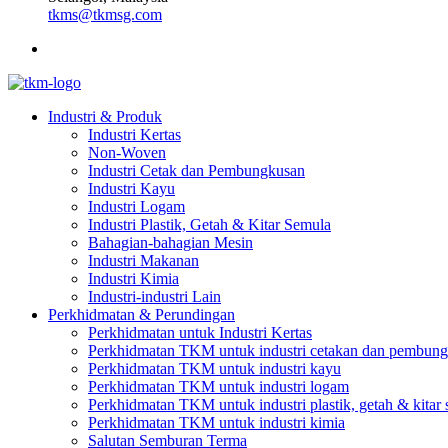
tkms@tkmsg.com
Industri & Produk
Industri Kertas
Non-Woven
Industri Cetak dan Pembungkusan
Industri Kayu
Industri Logam
Industri Plastik, Getah & Kitar Semula
Bahagian-bahagian Mesin
Industri Makanan
Industri Kimia
Industri-industri Lain
Perkhidmatan & Perundingan
Perkhidmatan untuk Industri Kertas
Perkhidmatan TKM untuk industri cetakan dan pembun
Perkhidmatan TKM untuk industri kayu
Perkhidmatan TKM untuk industri logam
Perkhidmatan TKM untuk industri plastik, getah & kitar
Perkhidmatan TKM untuk industri kimia
Salutan Semburan Terma