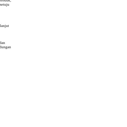
produk,
setuju
lanjut
dan
ndungan