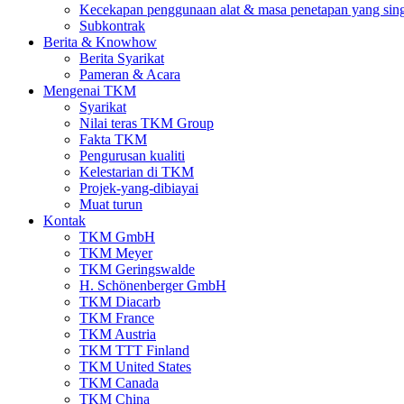
Kecekapan penggunaan alat & masa penetapan yang sin
Subkontrak
Berita & Knowhow
Berita Syarikat
Pameran & Acara
Mengenai TKM
Syarikat
Nilai teras TKM Group
Fakta TKM
Pengurusan kualiti
Kelestarian di TKM
Projek-yang-dibiayai
Muat turun
Kontak
TKM GmbH
TKM Meyer
TKM Geringswalde
H. Schönenberger GmbH
TKM Diacarb
TKM France
TKM Austria
TKM TTT Finland
TKM United States
TKM Canada
TKM China