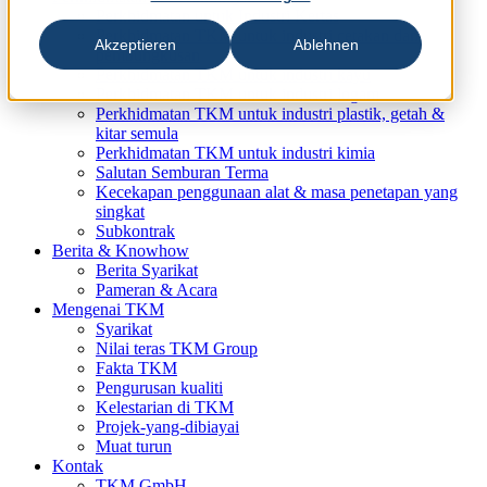
Perkhidmatan untuk Industri Kertas
Perkhidmatan TKM untuk industri cetakan dan
Akzeptieren
Ablehnen
pembungkusan
Perkhidmatan TKM untuk industri kayu
Perkhidmatan TKM untuk industri logam
Perkhidmatan TKM untuk industri plastik, getah &
kitar semula
Perkhidmatan TKM untuk industri kimia
Salutan Semburan Terma
Kecekapan penggunaan alat & masa penetapan yang
singkat
Subkontrak
Berita & Knowhow
Berita Syarikat
Pameran & Acara
Mengenai TKM
Syarikat
Nilai teras TKM Group
Fakta TKM
Pengurusan kualiti
Kelestarian di TKM
Projek-yang-dibiayai
Muat turun
Kontak
TKM GmbH