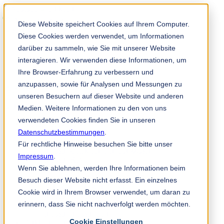
Solution Finder
Diese Website speichert Cookies auf Ihrem Computer.
Diese Cookies werden verwendet, um Informationen
darüber zu sammeln, wie Sie mit unserer Website
interagieren. Wir verwenden diese Informationen, um
Ihre Browser-Erfahrung zu verbessern und
anzupassen, sowie für Analysen und Messungen zu
TKM App
unseren Besuchern auf dieser Website und anderen
ms
Medien. Weitere Informationen zu den von uns
verwendeten Cookies finden Sie in unseren
Industri & Produk
Datenschutzbestimmungen
Industri Kertas
.
Non-Woven
Für rechtliche Hinweise besuchen Sie bitte unser
Industri Cetak dan Pembungkusan
Impressum
.
Industri Kayu
Wenn Sie ablehnen, werden Ihre Informationen beim
Industri Logam
Industri Plastik, Getah & Kitar Semula
Besuch dieser Website nicht erfasst. Ein einzelnes
Bahagian-bahagian Mesin
Cookie wird in Ihrem Browser verwendet, um daran zu
Industri Makanan
erinnern, dass Sie nicht nachverfolgt werden möchten.
Industri Kimia
Industri-industri Lain
Cookie Einstellungen
Perkhidmatan & Perundingan