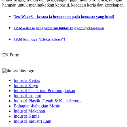
harapan untuk meningkatkan kapasiti, keadaan kerja dan kecekapan.
New Wave® – kerana ia bergantung pada kemasan yang betul!
TKM – Masa penghantaran faktor kejayaan perniagaan
TKM kini juga "Elektriklisasi"!
EN Form
Industri Kertas
Industri Kayu
Industri Cetak dan Pembungkusan
Industri Logam
Industri Plastik, Getah & Kitar Semula
Bahagian-bahagian Mesin
Industri Makanan
Industri Kimia
Industri-industri Lain