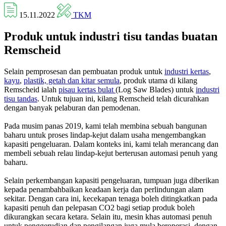
15.11.2022
TKM
Produk untuk industri tisu tandas buatan
Remscheid
Selain pemprosesan dan pembuatan produk untuk
industri kertas
,
kayu
,
plastik, getah dan kitar semula
, produk utama di kilang
Remscheid ialah
pisau kertas bulat
(Log Saw Blades) untuk
industri
tisu tandas
. Untuk tujuan ini, kilang Remscheid telah dicurahkan
dengan banyak pelaburan dan pemodenan.
Pada musim panas 2019, kami telah membina sebuah bangunan
baharu untuk proses lindap-kejut dalam usaha mengembangkan
kapasiti pengeluaran. Dalam konteks ini, kami telah merancang dan
membeli sebuah relau lindap-kejut berterusan automasi penuh yang
baharu.
Selain perkembangan kapasiti pengeluaran, tumpuan juga diberikan
kepada penambahbaikan keadaan kerja dan perlindungan alam
sekitar. Dengan cara ini, kecekapan tenaga boleh ditingkatkan pada
kapasiti penuh dan pelepasan CO2 bagi setiap produk boleh
dikurangkan secara ketara. Selain itu, mesin khas automasi penuh
untuk penggerudian dan pengilangan juga mula beroperasi, dengan