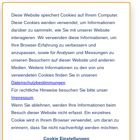
Solution Finder
Diese Website speichert Cookies auf Ihrem Computer.
Diese Cookies werden verwendet, um Informationen
darüber zu sammeln, wie Sie mit unserer Website
interagieren. Wir verwenden diese Informationen, um
Ihre Browser-Erfahrung zu verbessern und
anzupassen, sowie für Analysen und Messungen zu
TKM App
unseren Besuchern auf dieser Website und anderen
ms
Medien. Weitere Informationen zu den von uns
verwendeten Cookies finden Sie in unseren
Datenschutzbestimmungen
.
+49 2191 969 325
Für rechtliche Hinweise besuchen Sie bitte unser
Impressum
.
Wenn Sie ablehnen, werden Ihre Informationen beim
TKM GmbH
Besuch dieser Website nicht erfasst. Ein einzelnes
In der Fleute 18
Cookie wird in Ihrem Browser verwendet, um daran zu
42897 Remscheid
erinnern, dass Sie nicht nachverfolgt werden möchten.
wood@tkmgroup.com
Cookie Einstellungen