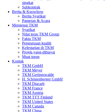
singkat
Subkontrak
Berita & Knowhow
Berita Syarikat
Pameran & Acara
Mengenai TKM
Syarikat
Nilai teras TKM Group
Fakta TKM
Pengurusan kualiti
Kelestarian di TKM
Projek-yang-dibiayai
Muat turun
Kontak
TKM GmbH
TKM Meyer
TKM Geringswalde
H. Schönenberger GmbH
TKM Diacarb
TKM France
TKM Austria
TKM TTT Finland
TKM United States
TKM Canada
TKM China