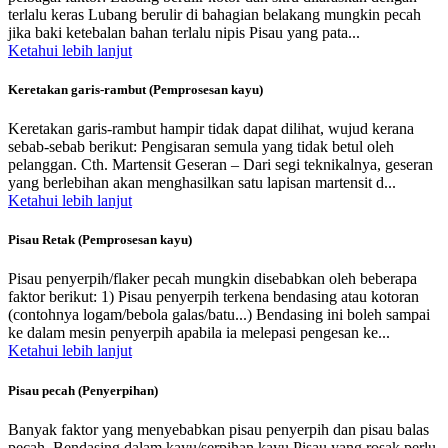
terlalu keras Lubang berulir di bahagian belakang mungkin pecah
jika baki ketebalan bahan terlalu nipis Pisau yang pata...
Ketahui lebih lanjut
Keretakan garis-rambut (Pemprosesan kayu)
Keretakan garis-rambut hampir tidak dapat dilihat, wujud kerana
sebab-sebab berikut: Pengisaran semula yang tidak betul oleh
pelanggan. Cth. Martensit Geseran – Dari segi teknikalnya, geseran
yang berlebihan akan menghasilkan satu lapisan martensit d...
Ketahui lebih lanjut
Pisau Retak (Pemprosesan kayu)
Pisau penyerpih/flaker pecah mungkin disebabkan oleh beberapa
faktor berikut: 1) Pisau penyerpih terkena bendasing atau kotoran
(contohnya logam/bebola galas/batu...) Bendasing ini boleh sampai
ke dalam mesin penyerpih apabila ia melepasi pengesan ke...
Ketahui lebih lanjut
Pisau pecah (Penyerpihan)
Banyak faktor yang menyebabkan pisau penyerpih dan pisau balas
pecah. Bendasing dalam kayu/serpihan kayu Pisau yang rosak perlu