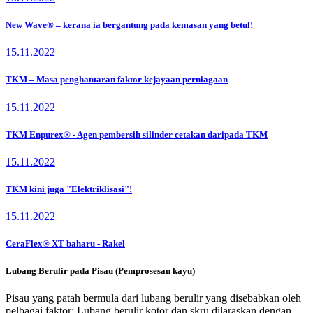
New Wave® – kerana ia bergantung pada kemasan yang betul!
15.11.2022
TKM – Masa penghantaran faktor kejayaan perniagaan
15.11.2022
TKM Enpurex® - Agen pembersih silinder cetakan daripada TKM
15.11.2022
TKM kini juga "Elektriklisasi"!
15.11.2022
CeraFlex® XT baharu - Rakel
Lubang Berulir pada Pisau (Pemprosesan kayu)
Pisau yang patah bermula dari lubang berulir yang disebabkan oleh
pelbagai faktor: Lubang berulir kotor dan skru dilaraskan dengan