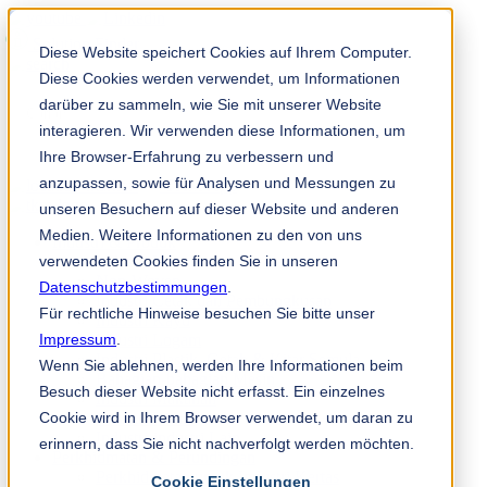
Solution Finder
Diese Website speichert Cookies auf Ihrem Computer.
Diese Cookies werden verwendet, um Informationen
darüber zu sammeln, wie Sie mit unserer Website
interagieren. Wir verwenden diese Informationen, um
Ihre Browser-Erfahrung zu verbessern und
anzupassen, sowie für Analysen und Messungen zu
TKM App
unseren Besuchern auf dieser Website und anderen
Medien. Weitere Informationen zu den von uns
Industri & Produk
verwendeten Cookies finden Sie in unseren
Industri Kertas
Non-Woven
Datenschutzbestimmungen
.
Industri Cetak dan Pembungkusan
Für rechtliche Hinweise besuchen Sie bitte unser
Industri Kayu
Impressum
Industri Logam
.
Industri Plastik, Getah & Kitar Semula
Wenn Sie ablehnen, werden Ihre Informationen beim
Bahagian-bahagian Mesin
Besuch dieser Website nicht erfasst. Ein einzelnes
Industri Makanan
Cookie wird in Ihrem Browser verwendet, um daran zu
Industri Kimia
Industri-industri Lain
erinnern, dass Sie nicht nachverfolgt werden möchten.
Perkhidmatan & Perundingan
Perkhidmatan untuk Industri Kertas
Cookie Einstellungen