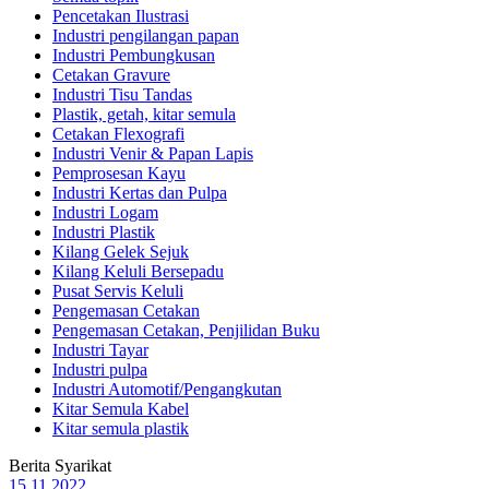
Pencetakan Ilustrasi
Industri pengilangan papan
Industri Pembungkusan
Cetakan Gravure
Industri Tisu Tandas
Plastik, getah, kitar semula
Cetakan Flexografi
Industri Venir & Papan Lapis
Pemprosesan Kayu
Industri Kertas dan Pulpa
Industri Logam
Industri Plastik
Kilang Gelek Sejuk
Kilang Keluli Bersepadu
Pusat Servis Keluli
Pengemasan Cetakan
Pengemasan Cetakan, Penjilidan Buku
Industri Tayar
Industri pulpa
Industri Automotif/Pengangkutan
Kitar Semula Kabel
Kitar semula plastik
Berita Syarikat
15.11.2022