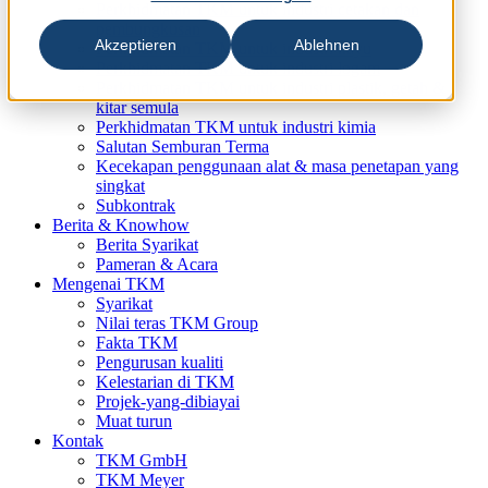
Perkhidmatan TKM untuk industri cetakan dan
pembungkusan
Akzeptieren
Ablehnen
Perkhidmatan TKM untuk industri kayu
Perkhidmatan TKM untuk industri logam
Perkhidmatan TKM untuk industri plastik, getah &
kitar semula
Perkhidmatan TKM untuk industri kimia
Salutan Semburan Terma
Kecekapan penggunaan alat & masa penetapan yang
singkat
Subkontrak
Berita & Knowhow
Berita Syarikat
Pameran & Acara
Mengenai TKM
Syarikat
Nilai teras TKM Group
Fakta TKM
Pengurusan kualiti
Kelestarian di TKM
Projek-yang-dibiayai
Muat turun
Kontak
TKM GmbH
TKM Meyer