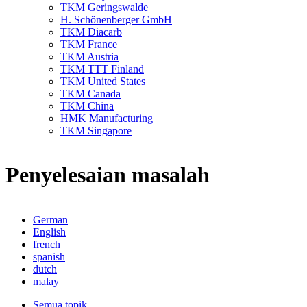
TKM Geringswalde
H. Schönenberger GmbH
TKM Diacarb
TKM France
TKM Austria
TKM TTT Finland
TKM United States
TKM Canada
TKM China
HMK Manufacturing
TKM Singapore
Penyelesaian masalah
German
English
french
spanish
dutch
malay
Semua topik