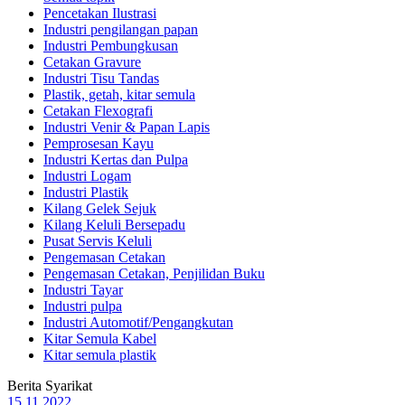
Pencetakan Ilustrasi
Industri pengilangan papan
Industri Pembungkusan
Cetakan Gravure
Industri Tisu Tandas
Plastik, getah, kitar semula
Cetakan Flexografi
Industri Venir & Papan Lapis
Pemprosesan Kayu
Industri Kertas dan Pulpa
Industri Logam
Industri Plastik
Kilang Gelek Sejuk
Kilang Keluli Bersepadu
Pusat Servis Keluli
Pengemasan Cetakan
Pengemasan Cetakan, Penjilidan Buku
Industri Tayar
Industri pulpa
Industri Automotif/Pengangkutan
Kitar Semula Kabel
Kitar semula plastik
Berita Syarikat
15.11.2022