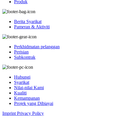
Produk
Berita Syarikat
Pameran & Aktiviti
Perkhidmatan pelanggan
Perisian
Subkontrak
Hubungi
Syarikat
Nilai-nilai Kami
Kualiti
Kemampanan
Projek yang Dibiayai
Imprint
Privacy Policy