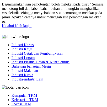
Bagaimanakah sisa pemotongan boleh melekat pada pisau? Semasa
memotong foil dan label, bahan-bahan ini mungkin menghasilkan
cas elektrik sehingga menyebabkan sisa pemotongan melekat pada
pisau. Apakah caranya untuk mencegah sisa pemotongan melekat
pa...
Ketahui lebih lanjut
Industri Kertas
Industri Kayu
Industri Cetak dan Pembungkusan
Industri Logam
Industri Plastik, Getah & Kitar Semula
Bahagian-bahagian Mesin
Industri Makanan
Industri Kimia
Industri-industri Lain
Kumpulan TKM
Kelestarian TKM
Lokasi TKM