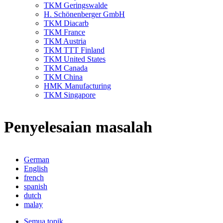
TKM Geringswalde
H. Schönenberger GmbH
TKM Diacarb
TKM France
TKM Austria
TKM TTT Finland
TKM United States
TKM Canada
TKM China
HMK Manufacturing
TKM Singapore
Penyelesaian masalah
German
English
french
spanish
dutch
malay
Semua topik