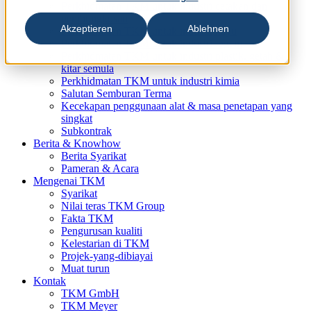
Perkhidmatan TKM untuk industri cetakan dan
pembungkusan
Akzeptieren
Ablehnen
Perkhidmatan TKM untuk industri kayu
Perkhidmatan TKM untuk industri logam
Perkhidmatan TKM untuk industri plastik, getah &
kitar semula
Perkhidmatan TKM untuk industri kimia
Salutan Semburan Terma
Kecekapan penggunaan alat & masa penetapan yang
singkat
Subkontrak
Berita & Knowhow
Berita Syarikat
Pameran & Acara
Mengenai TKM
Syarikat
Nilai teras TKM Group
Fakta TKM
Pengurusan kualiti
Kelestarian di TKM
Projek-yang-dibiayai
Muat turun
Kontak
TKM GmbH
TKM Meyer