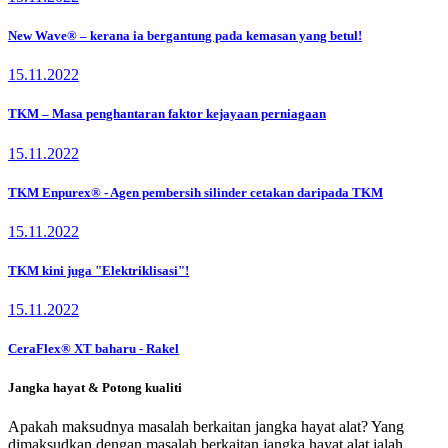
New Wave® – kerana ia bergantung pada kemasan yang betul!
15.11.2022
TKM – Masa penghantaran faktor kejayaan perniagaan
15.11.2022
TKM Enpurex® - Agen pembersih silinder cetakan daripada TKM
15.11.2022
TKM kini juga "Elektriklisasi"!
15.11.2022
CeraFlex® XT baharu - Rakel
Jangka hayat & Potong kualiti
Apakah maksudnya masalah berkaitan jangka hayat alat? Yang
dimaksudkan dengan masalah berkaitan jangka hayat alat ialah,