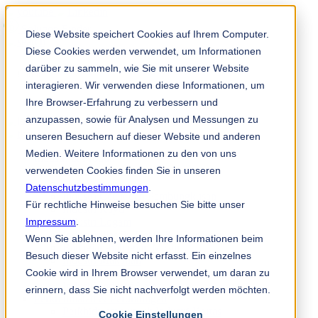
Solution Finder
Diese Website speichert Cookies auf Ihrem Computer.
Diese Cookies werden verwendet, um Informationen
darüber zu sammeln, wie Sie mit unserer Website
interagieren. Wir verwenden diese Informationen, um
Ihre Browser-Erfahrung zu verbessern und
anzupassen, sowie für Analysen und Messungen zu
TKM App
unseren Besuchern auf dieser Website und anderen
Medien. Weitere Informationen zu den von uns
Industri & Produk
verwendeten Cookies finden Sie in unseren
Industri Kertas
Non-Woven
Datenschutzbestimmungen
.
Industri Cetak dan Pembungkusan
Für rechtliche Hinweise besuchen Sie bitte unser
Industri Kayu
Impressum
Industri Logam
.
Industri Plastik, Getah & Kitar Semula
Wenn Sie ablehnen, werden Ihre Informationen beim
Bahagian-bahagian Mesin
Besuch dieser Website nicht erfasst. Ein einzelnes
Industri Makanan
Cookie wird in Ihrem Browser verwendet, um daran zu
Industri Kimia
Industri-industri Lain
erinnern, dass Sie nicht nachverfolgt werden möchten.
Perkhidmatan & Perundingan
Perkhidmatan untuk Industri Kertas
Cookie Einstellungen