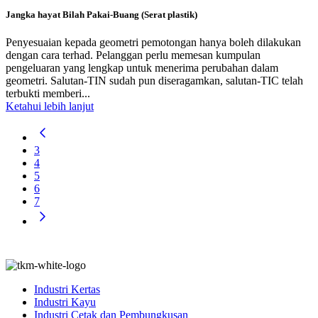
Jangka hayat Bilah Pakai-Buang (Serat plastik)
Penyesuaian kepada geometri pemotongan hanya boleh dilakukan
dengan cara terhad. Pelanggan perlu memesan kumpulan
pengeluaran yang lengkap untuk menerima perubahan dalam
geometri. Salutan-TIN sudah pun diseragamkan, salutan-TIC telah
terbukti memberi...
Ketahui lebih lanjut
3
4
5
6
7
Industri Kertas
Industri Kayu
Industri Cetak dan Pembungkusan