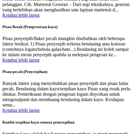
pelanggan. Cth. Martensit Geseran – Dari segi teknikalnya, geseran
yang berlebihan akan menghasilkan satu lapisan martensit d...
Ketahui lebih lanjut
Pisau Retak (Pemprosesan kayu)
Pisau penyerpih/flaker pecah mungkin disebabkan oleh beberapa
faktor berikut: 1) Pisau penyerpih terkena bendasing atau kotoran
(contohnya logam/bebola galas/batu...) Bendasing ini boleh sampai
ke dalam mesin penyerpih apabila ia melepasi pengesan ke...
Ketahui lebih lanjut
Pisau pecah (Penyerpihan)
Banyak faktor yang menyebabkan pisau penyerpih dan pisau balas
pecah. Bendasing dalam kayu/serpihan kayu Pisau yang rosak perlu
ditukar. Pemeriksaan dengan pengesan logam disyorkan untuk
mengenalpasti dan membuang bendasing dalam kayu. Kesilapan
sema...
Ketahui lebih lanjut
Kualiti serpihan kayu semasa penyerpihan
Serpihan kayu adalah hasil proses penyerpihan, ia mesti memenuhi