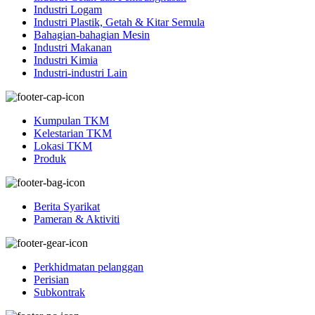
Industri Logam
Industri Plastik, Getah & Kitar Semula
Bahagian-bahagian Mesin
Industri Makanan
Industri Kimia
Industri-industri Lain
Kumpulan TKM
Kelestarian TKM
Lokasi TKM
Produk
Berita Syarikat
Pameran & Aktiviti
Perkhidmatan pelanggan
Perisian
Subkontrak