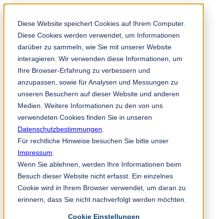
Solution Finder
Diese Website speichert Cookies auf Ihrem Computer.
Diese Cookies werden verwendet, um Informationen
darüber zu sammeln, wie Sie mit unserer Website
interagieren. Wir verwenden diese Informationen, um
Ihre Browser-Erfahrung zu verbessern und
anzupassen, sowie für Analysen und Messungen zu
TKM App
unseren Besuchern auf dieser Website und anderen
Medien. Weitere Informationen zu den von uns
Industri & Produk
verwendeten Cookies finden Sie in unseren
Industri Kertas
Non-Woven
Datenschutzbestimmungen
.
Industri Cetak dan Pembungkusan
Für rechtliche Hinweise besuchen Sie bitte unser
Industri Kayu
Impressum
Industri Logam
.
Industri Plastik, Getah & Kitar Semula
Wenn Sie ablehnen, werden Ihre Informationen beim
Bahagian-bahagian Mesin
Besuch dieser Website nicht erfasst. Ein einzelnes
Industri Makanan
Cookie wird in Ihrem Browser verwendet, um daran zu
Industri Kimia
Industri-industri Lain
erinnern, dass Sie nicht nachverfolgt werden möchten.
Perkhidmatan & Perundingan
Perkhidmatan untuk Industri Kertas
Cookie Einstellungen