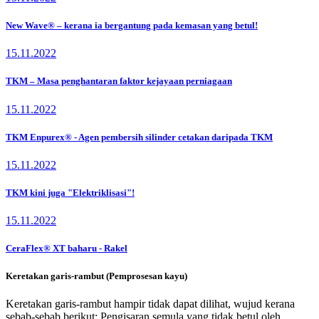
New Wave® – kerana ia bergantung pada kemasan yang betul!
15.11.2022
TKM – Masa penghantaran faktor kejayaan perniagaan
15.11.2022
TKM Enpurex® - Agen pembersih silinder cetakan daripada TKM
15.11.2022
TKM kini juga "Elektriklisasi"!
15.11.2022
CeraFlex® XT baharu - Rakel
Keretakan garis-rambut (Pemprosesan kayu)
Keretakan garis-rambut hampir tidak dapat dilihat, wujud kerana
sebab-sebab berikut: Pengisaran semula yang tidak betul oleh