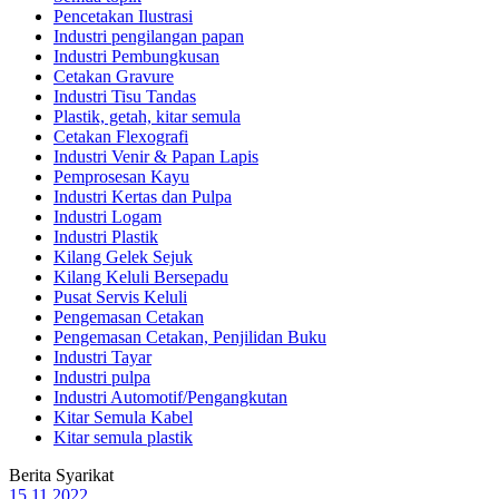
Pencetakan Ilustrasi
Industri pengilangan papan
Industri Pembungkusan
Cetakan Gravure
Industri Tisu Tandas
Plastik, getah, kitar semula
Cetakan Flexografi
Industri Venir & Papan Lapis
Pemprosesan Kayu
Industri Kertas dan Pulpa
Industri Logam
Industri Plastik
Kilang Gelek Sejuk
Kilang Keluli Bersepadu
Pusat Servis Keluli
Pengemasan Cetakan
Pengemasan Cetakan, Penjilidan Buku
Industri Tayar
Industri pulpa
Industri Automotif/Pengangkutan
Kitar Semula Kabel
Kitar semula plastik
Berita Syarikat
15.11.2022