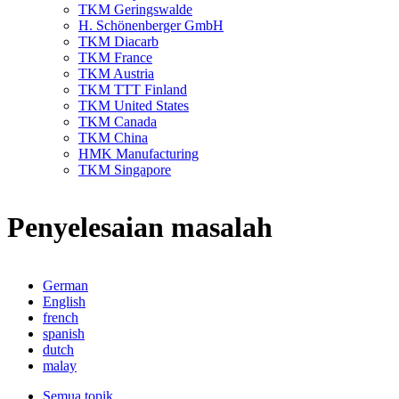
TKM Geringswalde
H. Schönenberger GmbH
TKM Diacarb
TKM France
TKM Austria
TKM TTT Finland
TKM United States
TKM Canada
TKM China
HMK Manufacturing
TKM Singapore
Penyelesaian masalah
German
English
french
spanish
dutch
malay
Semua topik