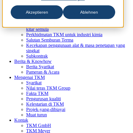
Perkhidmatan TKM untuk industri cetakan dan
pembungkusan
Akzeptieren
Ablehnen
Perkhidmatan TKM untuk industri kayu
Perkhidmatan TKM untuk industri logam
Perkhidmatan TKM untuk industri plastik, getah &
kitar semula
Perkhidmatan TKM untuk industri kimia
Salutan Semburan Terma
Kecekapan penggunaan alat & masa penetapan yang
singkat
Subkontrak
Berita & Knowhow
Berita Syarikat
Pameran & Acara
Mengenai TKM
Syarikat
Nilai teras TKM Group
Fakta TKM
Pengurusan kualiti
Kelestarian di TKM
Projek-yang-dibiayai
Muat turun
Kontak
TKM GmbH
TKM Meyer